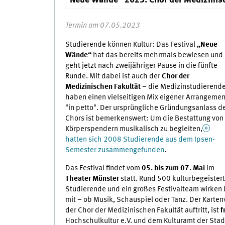
"Neue Wände" 2023: Chor der Medizinisch
Termin am 07.05.2023
Studierende können Kultur: Das Festival
„Neue
Wände“
hat das bereits mehrmals bewiesen und
geht jetzt nach zweijähriger Pause in die fünfte
Runde. Mit dabei ist auch der
Chor der
Medizinischen Fakultät
– die Medizinstudierend
haben einen vielseitigen Mix eigener Arrangemen
"in petto". Der ursprüngliche Gründungsanlass d
Chors ist bemerkenswert: Um die Bestattung von
Körperspendern musikalisch zu begleiten,
hatten sich 2008 Studierende aus dem Ipsen-
Semester zusammengefunden
.
Das Festival findet vom
05. bis zum 07. Mai
im
Theater Münster
statt. Rund 500 kulturbegeister
Studierende und ein großes Festivalteam wirken
mit – ob Musik, Schauspiel oder Tanz. Der Karten
der Chor der Medizinischen Fakultät auftritt, ist
f
Hochschulkultur e.V. und dem Kulturamt der Stadt