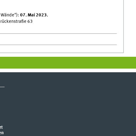
e Wände"):
07. Mai 2023.
brückenstraße 63
zt
en