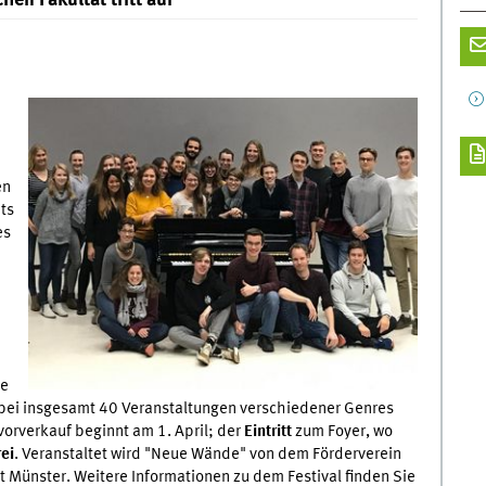
en Fakultät tritt auf
en
ts
es
te
 bei insgesamt 40 Veranstaltungen verschiedener Genres
vorverkauf beginnt am 1. April; der
Eintritt
zum Foyer, wo
rei
. Veranstaltet wird "Neue Wände" von dem Förderverein
 Münster. Weitere Informationen zu dem Festival finden Sie