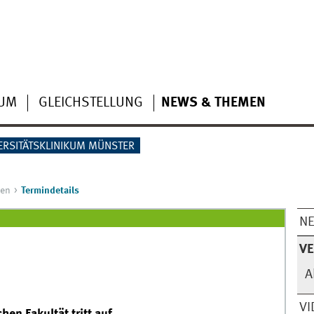
IUM
GLEICHSTELLUNG
NEWS & THEMEN
ERSITÄTSKLINIKUM MÜNSTER
gen
Termindetails
N
V
A
VI