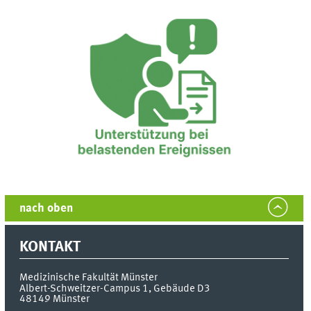
nach oben
KONTAKT
Medizinische Fakultät Münster
Albert-Schweitzer-Campus 1, Gebäude D3
48149
Münster