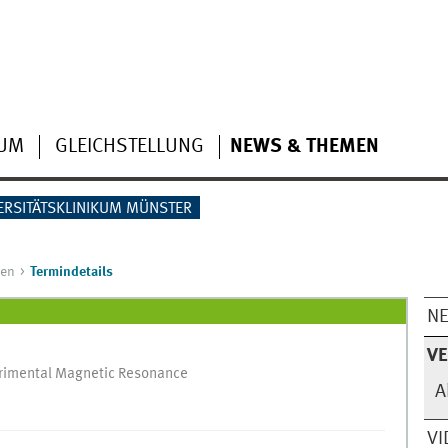
IUM
GLEICHSTELLUNG
NEWS & THEMEN
ERSITÄTSKLINIKUM MÜNSTER
gen
Termindetails
N
V
erimental Magnetic Resonance
A
VI