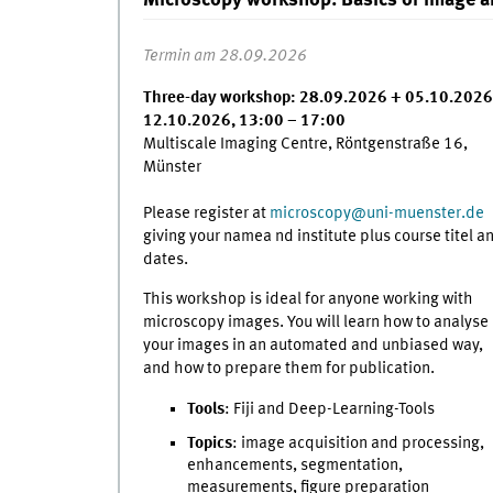
Microscopy workshop: Basics of image a
Termin am 28.09.2026
Three-day workshop: 28.09.2026 + 05.10.2026
12.10.2026, 13:00 – 17:00
Multiscale Imaging Centre, Röntgenstraße 16,
Münster
Please register at
microscopy
@
uni-muenster.de
giving your namea nd institute plus course titel a
dates.
This workshop is ideal for anyone working with
microscopy images. You will learn how to analyse
your images in an automated and unbiased way,
and how to prepare them for publication.
Tools
: Fiji and Deep-Learning-Tools
Topics
: image acquisition and processing,
enhancements, segmentation,
measurements, figure preparation