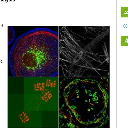
nalysis
 +
nd