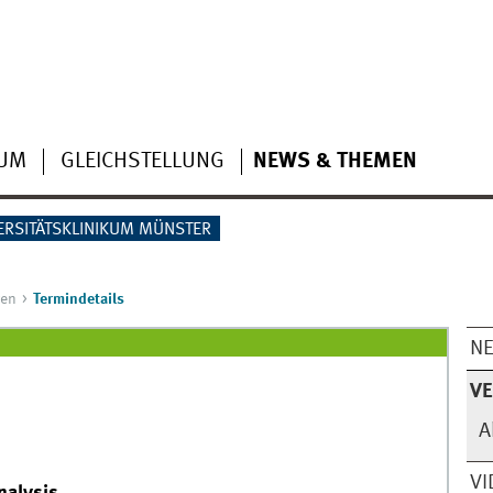
IUM
GLEICHSTELLUNG
NEWS & THEMEN
ERSITÄTSKLINIKUM MÜNSTER
gen
Termindetails
N
V
A
VI