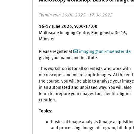
Microscopy workshop: Basics of image a
Termin vom 16.06.2025 - 17.06.2025
16-17 June 2025, 9:00-17:00
Multiscale Imaging Centre, Röntgenstraße 16,
Münster
Please register at
imaging
@
uni-muenster.de
giving your name and institute.
This workshop is for all scientists who work with
microscopes and microscopic images. At the end 
the course, you will be able to analyse your imag
in an automated and unbiased way. You will also
learn to prepare your images for scientific figure
creation.
Topics:
basics of image analysis (image acquisitio
and processing, image histogram, bit dept