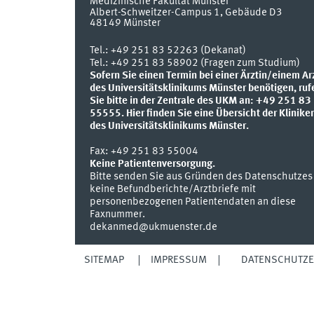
Medizinische Fakultät Münster
Albert-Schweitzer-Campus 1, Gebäude D3
48149
Münster
Tel.:
+49 251 83 52263 (Dekanat)
Tel.: +49 251 83 58902 (Fragen zum Studium)
Sofern Sie einen Termin bei einer Ärztin/einem Ar
des Universitätsklinikums Münster benötigen, ruf
Sie bitte in der Zentrale des UKM an: +49 251 83
55555.
Hier finden Sie eine Übersicht der Klinike
des Universitätsklinikums Münster.
Fax:
+49 251 83 55004
Keine Patientenversorgung.
Bitte senden Sie aus Gründen des Datenschutzes
keine Befundberichte/Arztbriefe mit
personenbezogenen Patientendaten an diese
Faxnummer.
dekanmed@ukmuenster.de
SITEMAP
IMPRESSUM
DATENSCHUTZ