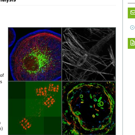
nalysis
of
es
n
h)