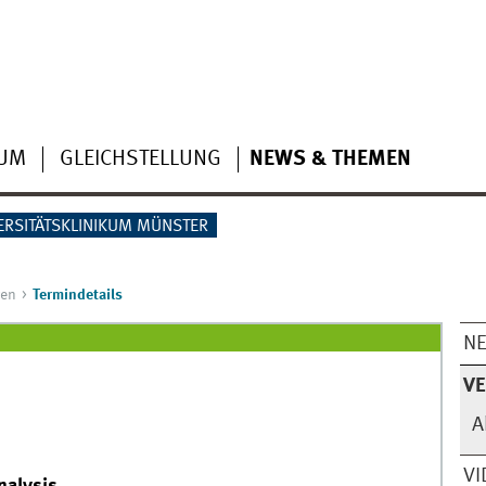
IUM
GLEICHSTELLUNG
NEWS & THEMEN
ERSITÄTSKLINIKUM MÜNSTER
gen
Termindetails
N
V
A
VI