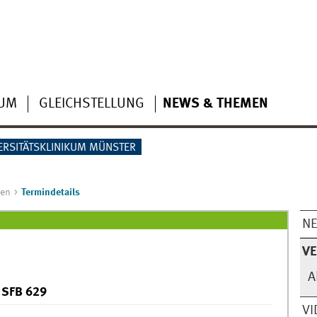
IUM
GLEICHSTELLUNG
NEWS & THEMEN
ERSITÄTSKLINIKUM MÜNSTER
gen
Termindetails
N
V
A
 SFB 629
VI