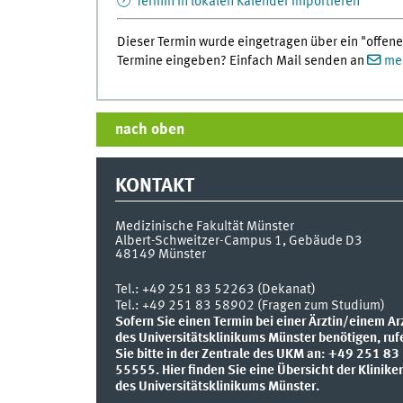
Termin in lokalen Kalender importieren
Dieser Termin wurde eingetragen über ein "offene
Termine eingeben? Einfach Mail senden an
med
nach oben
KONTAKT
Medizinische Fakultät Münster
Albert-Schweitzer-Campus 1, Gebäude D3
48149
Münster
Tel.:
+49 251 83 52263 (Dekanat)
Tel.: +49 251 83 58902 (Fragen zum Studium)
Sofern Sie einen Termin bei einer Ärztin/einem Ar
des Universitätsklinikums Münster benötigen, ruf
Sie bitte in der Zentrale des UKM an: +49 251 83
55555.
Hier finden Sie eine Übersicht der Klinike
des Universitätsklinikums Münster.