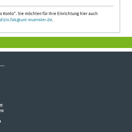
s Konto". Sie möchten für Ihre Einrichtung hier auch
izin.fak
@
uni-muenster.de
.
zt
en
n