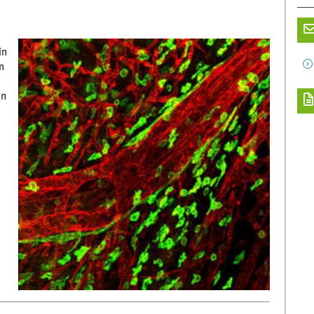
in
n
en