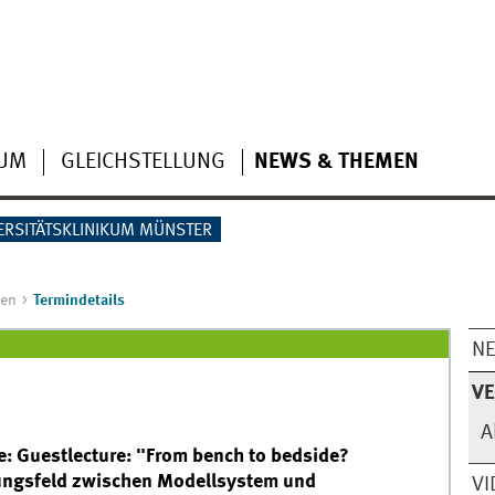
IUM
GLEICHSTELLUNG
NEWS & THEMEN
ERSITÄTSKLINIKUM MÜNSTER
gen
Termindetails
N
V
A
e: Guestlecture: "From bench to bedside?
ungsfeld zwischen Modellsystem und
VI