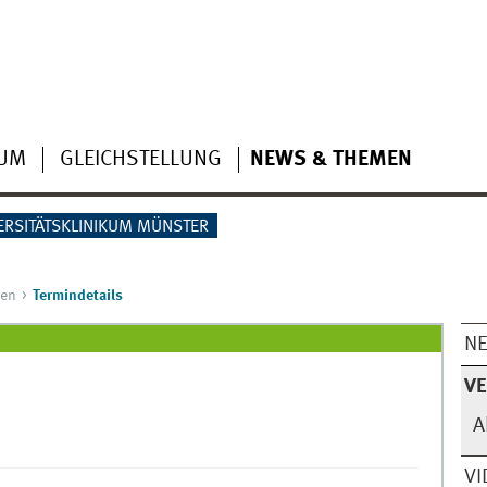
IUM
GLEICHSTELLUNG
NEWS & THEMEN
ERSITÄTSKLINIKUM MÜNSTER
gen
Termindetails
N
V
A
VI