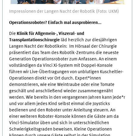
Impressionen der Langen Nacht der Robotik (Foto: UKM)
Operationsroboter? Einfach mal ausprobieren...
Die
Klinik für Allgemein-, Viszeral- und
Transplantationschirurgie
läd herzlich zur diesjährigen
Langen Nacht der Robotik
ein: Im Hörsaal der Chirurgie
präsentiert das Team des Robotik-Zentrums die neueste
Generation Operationsroboter zum Anfassen. An einem
vollständigen da Vinci Xi-System mit Doppel-Konsole
führen wir Live-Übertragungen von unblutigen Kuscheltier-
Operationen direkt vor Ort durch. Expert*innen
demonstrieren, wie eine Weintraube oder eine Tomate
geschält und anschließend wieder zusammengenäht
werden. Wie bereits in den vergangenen Jahren kann jede*r
und vor allem jedes Kind selbst einmal die Joysticks
bedienen und den Roboter unter Anleitung steuern. An
einer weiteren Roboter-Konsole können die Gäste am da
Vinci-Simulator üben und sich in unterschiedlichen
Schwierigkeitsgraden beweisen. Kleine Operationen
können durch unsere Gäste selbst in der Simulation