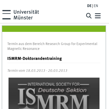
DE
EN
Termin aus dem Bereich Research Group for Experimental
Magnetic Resonance
ISMRM-Doktorandentraining
Termin vom 18.03.2013 - 20.03.2013