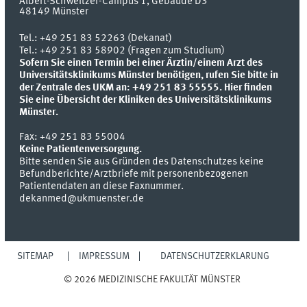
Albert-Schweitzer-Campus 1, Gebäude D3
48149
Münster
Tel.:
+49 251 83 52263 (Dekanat)
Tel.: +49 251 83 58902 (Fragen zum Studium)
Sofern Sie einen Termin bei einer Ärztin/einem Arzt des
Universitätsklinikums Münster benötigen, rufen Sie bitte in
der Zentrale des UKM an: +49 251 83 55555.
Hier finden
Sie eine Übersicht der Kliniken des Universitätsklinikums
Münster.
Fax:
+49 251 83 55004
Keine Patientenversorgung.
Bitte senden Sie aus Gründen des Datenschutzes keine
Befundberichte/Arztbriefe mit personenbezogenen
Patientendaten an diese Faxnummer.
dekanmed@ukmuenster.de
SITEMAP
IMPRESSUM
DATENSCHUTZERKLÄRUNG
© 2026 MEDIZINISCHE FAKULTÄT MÜNSTER