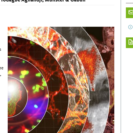
ji Todagbe Agnandji, Münster & Gabun
s
re
,