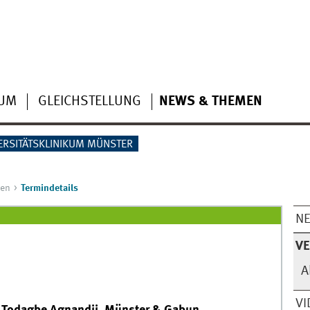
IUM
GLEICHSTELLUNG
NEWS & THEMEN
ERSITÄTSKLINIKUM MÜNSTER
gen
Termindetails
N
V
A
VI