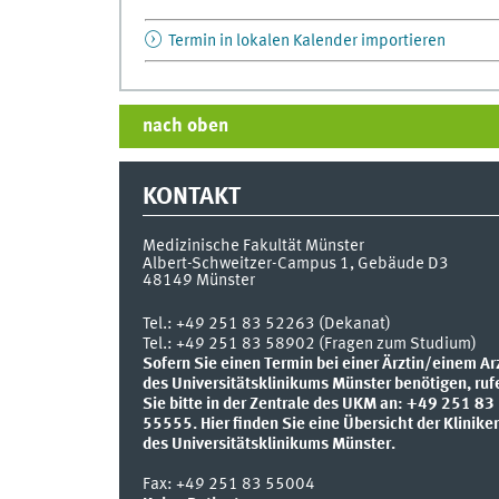
Termin in lokalen Kalender importieren
nach oben
KONTAKT
Medizinische Fakultät Münster
Albert-Schweitzer-Campus 1, Gebäude D3
48149
Münster
Tel.:
+49 251 83 52263 (Dekanat)
Tel.: +49 251 83 58902 (Fragen zum Studium)
Sofern Sie einen Termin bei einer Ärztin/einem Ar
des Universitätsklinikums Münster benötigen, ruf
Sie bitte in der Zentrale des UKM an: +49 251 83
55555.
Hier finden Sie eine Übersicht der Klinike
des Universitätsklinikums Münster.
Fax:
+49 251 83 55004