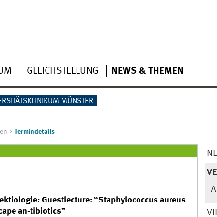
IUM
GLEICHSTELLUNG
NEWS & THEMEN
ERSITÄTSKLINIKUM MÜNSTER
gen
Termindetails
N
V
A
ktiologie: Guestlecture: “Staphylococcus aureus
cape an-tibiotics”
VI