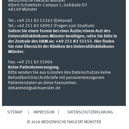
Medizinische Fakultät Münster
Albert-Schweitzer-Campus 1, Gebäude D3
48149
Münster
Tel.:
+49 251 83 52263 (Dekanat)
Tel.: +49 251 83 58902 (Fragen zum Studium)
Sofern Sie einen Termin bei einer Ärztin/einem Arzt des
Universitätsklinikums Münster benötigen, rufen Sie bitte in
der Zentrale des UKM an: +49 251 83 55555.
Hier finden
Sie eine Übersicht der Kliniken des Universitätsklinikums
Münster.
Fax:
+49 251 83 55004
Keine Patientenversorgung.
Bitte senden Sie aus Gründen des Datenschutzes keine
Befundberichte/Arztbriefe mit personenbezogenen
Patientendaten an diese Faxnummer.
dekanmed@ukmuenster.de
SITEMAP
IMPRESSUM
DATENSCHUTZERKLÄRUNG
© 2026 MEDIZINISCHE FAKULTÄT MÜNSTER