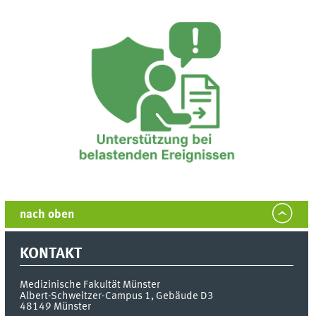
nach oben
KONTAKT
Medizinische Fakultät Münster
Albert-Schweitzer-Campus 1, Gebäude D3
48149
Münster