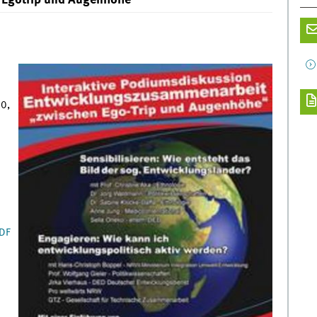
 Egotrip und Augenhöhe"
30,
PDF