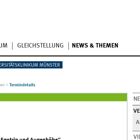
IUM
GLEICHSTELLUNG
NEWS & THEMEN
ERSITÄTSKLINIKUM MÜNSTER
gen
Termindetails
N
V
A
VI