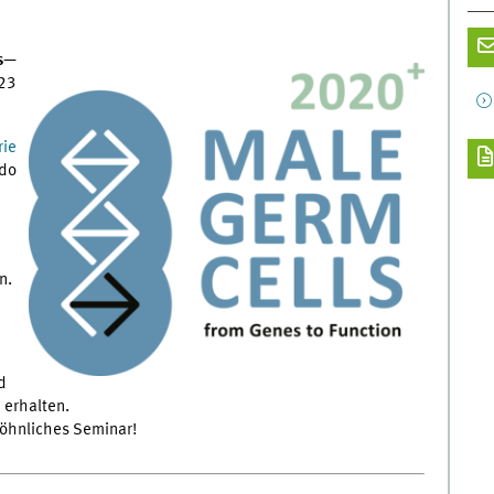
ls—
023
rie
ado
n.
d
erhalten.
öhnliches Seminar!