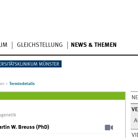
IUM
GLEICHSTELLUNG
NEWS & THEMEN
ERSITÄTSKLINIKUM MÜNSTER
gen
Termindetails
N
V
sgenetik
A
tin W. Breuss (PhD)
VI