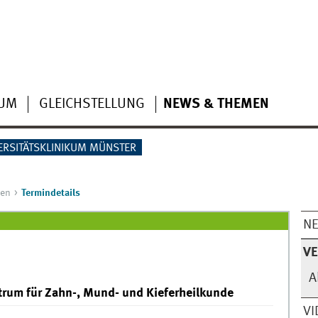
IUM
GLEICHSTELLUNG
NEWS & THEMEN
ERSITÄTSKLINIKUM MÜNSTER
gen
Termindetails
N
V
A
ntrum für Zahn-, Mund- und Kieferheilkunde
VI