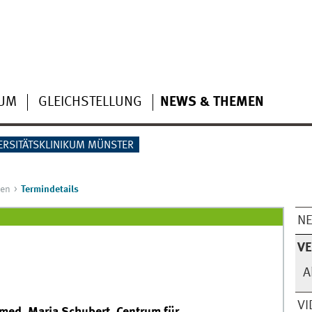
IUM
GLEICHSTELLUNG
NEWS & THEMEN
ERSITÄTSKLINIKUM MÜNSTER
gen
Termindetails
N
V
A
VI