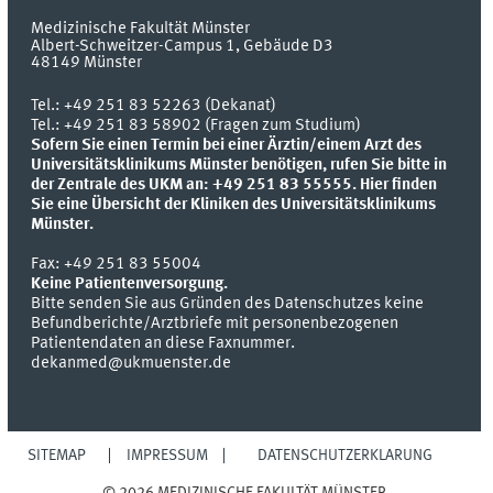
Medizinische Fakultät Münster
Albert-Schweitzer-Campus 1, Gebäude D3
48149
Münster
Tel.:
+49 251 83 52263 (Dekanat)
Tel.: +49 251 83 58902 (Fragen zum Studium)
Sofern Sie einen Termin bei einer Ärztin/einem Arzt des
Universitätsklinikums Münster benötigen, rufen Sie bitte in
der Zentrale des UKM an: +49 251 83 55555.
Hier finden
Sie eine Übersicht der Kliniken des Universitätsklinikums
Münster.
Fax:
+49 251 83 55004
Keine Patientenversorgung.
Bitte senden Sie aus Gründen des Datenschutzes keine
Befundberichte/Arztbriefe mit personenbezogenen
Patientendaten an diese Faxnummer.
dekanmed@ukmuenster.de
SITEMAP
IMPRESSUM
DATENSCHUTZERKLÄRUNG
© 2026 MEDIZINISCHE FAKULTÄT MÜNSTER