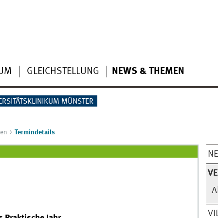
IUM
GLEICHSTELLUNG
NEWS & THEMEN
ERSITÄTSKLINIKUM MÜNSTER
gen
Termindetails
N
V
A
VI