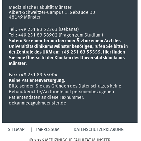
Medizinische Fakultät Münster
Albert-Schweitzer-Campus 1, Gebäude D3
48149
Münster
Tel.:
+49 251 83 52263 (Dekanat)
Tel.: +49 251 83 58902 (Fragen zum Studium)
Sofern Sie einen Termin bei einer Ärztin/einem Arzt des
Universitätsklinikums Münster benötigen, rufen Sie bitte in
der Zentrale des UKM an: +49 251 83 55555.
Hier finden
Sie eine Übersicht der Kliniken des Universitätsklinikums
Münster.
Fax:
+49 251 83 55004
Keine Patientenversorgung.
Bitte senden Sie aus Gründen des Datenschutzes keine
Befundberichte/Arztbriefe mit personenbezogenen
Patientendaten an diese Faxnummer.
dekanmed@ukmuenster.de
SITEMAP
IMPRESSUM
DATENSCHUTZERKLÄRUNG
© 2026 MEDIZINISCHE FAKULTÄT MÜNSTER