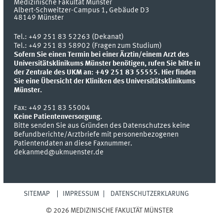
Medizinische Fakultät Münster
Albert-Schweitzer-Campus 1, Gebäude D3
48149
Münster
Tel.:
+49 251 83 52263 (Dekanat)
Tel.: +49 251 83 58902 (Fragen zum Studium)
Sofern Sie einen Termin bei einer Ärztin/einem Arzt des
Universitätsklinikums Münster benötigen, rufen Sie bitte in
der Zentrale des UKM an: +49 251 83 55555.
Hier finden
Sie eine Übersicht der Kliniken des Universitätsklinikums
Münster.
Fax:
+49 251 83 55004
Keine Patientenversorgung.
Bitte senden Sie aus Gründen des Datenschutzes keine
Befundberichte/Arztbriefe mit personenbezogenen
Patientendaten an diese Faxnummer.
dekanmed@ukmuenster.de
SITEMAP
IMPRESSUM
DATENSCHUTZERKLÄRUNG
© 2026 MEDIZINISCHE FAKULTÄT MÜNSTER