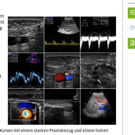
en
ist
ng
d
t
s Kurses mit einem starken Praxisbezug und einem hohen