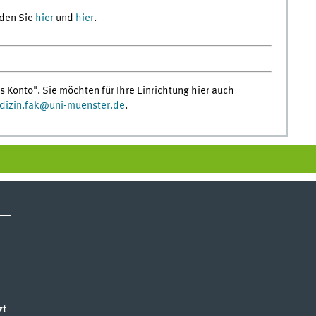
nden Sie
hier
und
hier
.
s Konto". Sie möchten für Ihre Einrichtung hier auch
izin.fak
@
uni-muenster.de
.
zt