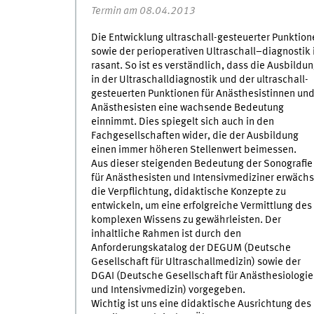
Termin am 08.04.2013
Die Entwicklung ultraschall-gesteuerter Punktion
sowie der perioperativen Ultraschall–diagnostik 
rasant. So ist es verständlich, dass die Ausbildu
in der Ultraschalldiagnostik und der ultraschall-
gesteuerten Punktionen für Anästhesistinnen un
Anästhesisten eine wachsende Bedeutung
einnimmt. Dies spiegelt sich auch in den
Fachgesellschaften wider, die der Ausbildung
einen immer höheren Stellenwert beimessen.
Aus dieser steigenden Bedeutung der Sonografie
für Anästhesisten und Intensivmediziner erwächs
die Verpflichtung, didaktische Konzepte zu
entwickeln, um eine erfolgreiche Vermittlung des
komplexen Wissens zu gewährleisten. Der
inhaltliche Rahmen ist durch den
Anforderungskatalog der DEGUM (Deutsche
Gesellschaft für Ultraschallmedizin) sowie der
DGAI (Deutsche Gesellschaft für Anästhesiologie
und Intensivmedizin) vorgegeben.
Wichtig ist uns eine didaktische Ausrichtung de