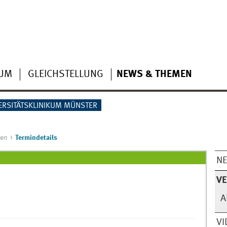
IUM
GLEICHSTELLUNG
NEWS & THEMEN
ERSITÄTSKLINIKUM MÜNSTER
gen
Termindetails
N
V
A
VI