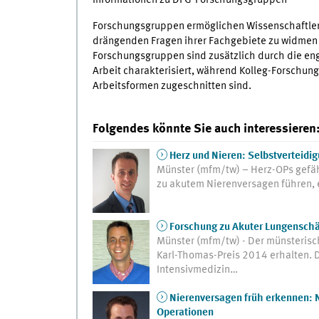
Informationen zu DFG-Forschungsgruppen
Forschungsgruppen ermöglichen Wissenschaftleri
drängenden Fragen ihrer Fachgebiete zu widmen u
Forschungsgruppen sind zusätzlich durch die eng
Arbeit charakterisiert, während Kolleg-Forschung
Arbeitsformen zugeschnitten sind.
Folgendes könnte Sie auch interessieren
Herz und Nieren: Selbstverteidi
Münster (mfm/tw) – Herz-OPs gefä
zu akutem Nierenversagen führen, 
Forschung zu Akuter Lungenschäd
Münster (mfm/tw) - Der münsterisc
Karl-Thomas-Preis 2014 erhalten. D
Intensivmedizin…
Nierenversagen früh erkennen: 
Operationen