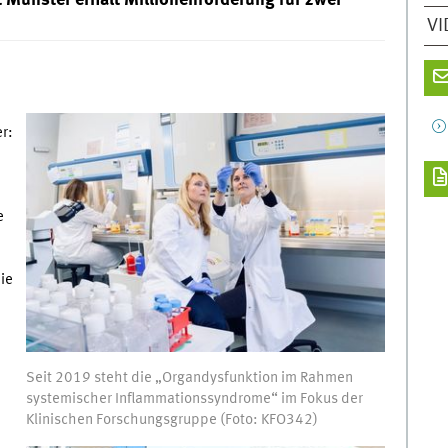
 Münster erhält Millionenförderung für zwei
VI
r:
e
e
die
Seit 2019 steht die „Organdysfunktion im Rahmen
systemischer Inflammationssyndrome“ im Fokus der
Klinischen Forschungsgruppe (Foto: KFO342)