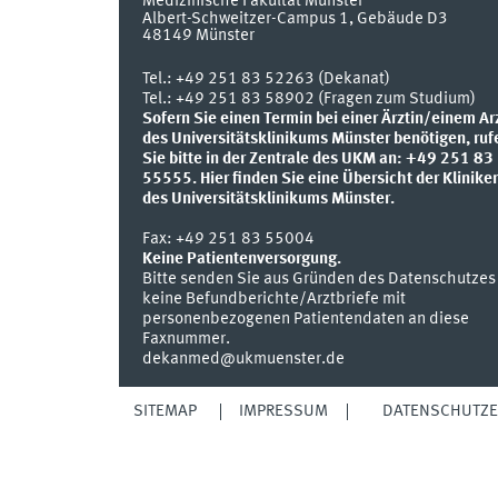
Medizinische Fakultät Münster
Albert-Schweitzer-Campus 1, Gebäude D3
48149
Münster
Tel.:
+49 251 83 52263 (Dekanat)
Tel.: +49 251 83 58902 (Fragen zum Studium)
Sofern Sie einen Termin bei einer Ärztin/einem Ar
des Universitätsklinikums Münster benötigen, ruf
Sie bitte in der Zentrale des UKM an: +49 251 83
55555.
Hier finden Sie eine Übersicht der Klinike
des Universitätsklinikums Münster.
Fax:
+49 251 83 55004
Keine Patientenversorgung.
Bitte senden Sie aus Gründen des Datenschutzes
keine Befundberichte/Arztbriefe mit
personenbezogenen Patientendaten an diese
Faxnummer.
dekanmed@ukmuenster.de
SITEMAP
IMPRESSUM
DATENSCHUTZ