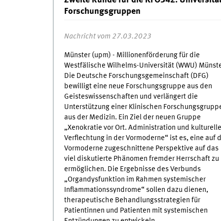
Zweite Runde für die KFO342: Universität
Forschungsgruppen
Nachricht vom 27.03.2023
Münster (upm) - Millionenförderung für die
Westfälische Wilhelms-Universität (WWU) Münste
Die Deutsche Forschungsgemeinschaft (DFG)
bewilligt eine neue Forschungsgruppe aus den
Geisteswissenschaften und verlängert die
Unterstützung einer Klinischen Forschungsgrupp
aus der Medizin. Ein Ziel der neuen Gruppe
„Xenokratie vor Ort. Administration und kulturell
Verflechtung in der Vormoderne“ ist es, eine auf 
Vormoderne zugeschnittene Perspektive auf das
viel diskutierte Phänomen fremder Herrschaft zu
ermöglichen. Die Ergebnisse des Verbunds
„Organdysfunktion im Rahmen systemischer
Inflammationssyndrome“ sollen dazu dienen,
therapeutische Behandlungsstrategien für
Patientinnen und Patienten mit systemischen
Entzündungen zu entwickeln.