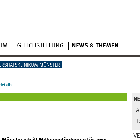
IUM
GLEICHSTELLUNG
NEWS & THEMEN
ERSITÄTSKLINIKUM MÜNSTER
etails
N
A
T
V