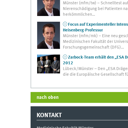
Münster (mfm/tw) – Schnelltest au
Nierenschädigung bei Patienten nac
herkömmlichen…
Focus auf Experimenteller Intens
Heisenberg-Professur
Münster (mfm/mk) – Eine neu gesch
Medizinischen Fakultät der Univers
Forschungsgemeinschaft (DFG)…
Zarbock-Team erhält den „ESA Dr
2012
Lübeck/Münster – Den „ESA Dräger 
die die Europäische Gesellschaft 
nach oben
KONTAKT