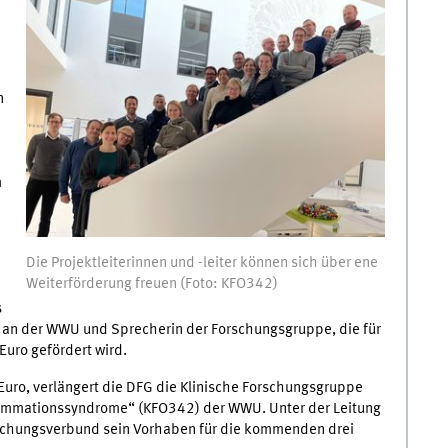
n
m
Die Projektleiterinnen und -leiter können sich über ene
Weiterförderung freuen (Foto: KFO342)
s
t an der WWU und Sprecherin der Forschungsgruppe, die für
Euro gefördert wird.
Euro, verlängert die DFG die Klinische Forschungsgruppe
ammationssyndrome“ (KFO342) der WWU. Unter der Leitung
orschungsverbund sein Vorhaben für die kommenden drei