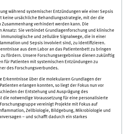
ung während systemischer Entzündungen wie einer Sepsis
rt keine ursächliche Behandlungsstrategie, mit der die
em Zusammenhang verhindert werden kann. Die
n Ansatz: Sie verbindet Grundlagenforschung und klinische
 immunologische und zelluläre Signalwege, die in einer
mmation und Sepsis involviert sind, zu identifizieren.
kenntnisse aus dem Labor an das Patientenbett zu bringen
d zu fördern. Unsere Forschungsergebnisse dienen zukünftig
n für Patienten mit systemischen Entzündungen zu
cher des Forschungsverbundes.
ge Erkenntnisse über die molekularen Grundlagen der
atienten erlangen konnten, so liegt der Fokus nun vor
erschieden der Entstehung und Ausprägung des
st die notwendige Voraussetzung für eine personalisierte
he Forschungsgruppe vereinigt Projekte mit Fokus auf
flammation, Zellbiologie, Bildgebung, Mikrobiologie und
nversagen – und schafft dadurch ein starkes