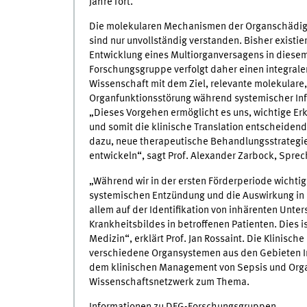
Jahre fort.
Die molekularen Mechanismen der Organschädig
sind nur unvollständig verstanden. Bisher existie
Entwicklung eines Multiorganversagens in dies
Forschungsgruppe verfolgt daher einen integrale
Wissenschaft mit dem Ziel, relevante molekulare,
Organfunktionsstörung während systemischer Infla
„Dieses Vorgehen ermöglicht es uns, wichtige Er
und somit die klinische Translation entscheiden
dazu, neue therapeutische Behandlungsstrategie
entwickeln“, sagt Prof. Alexander Zarbock, Spre
„Während wir in der ersten Förderperiode wichti
systemischen Entzündung und die Auswirkung in P
allem auf der Identifikation von inhärenten Unt
Krankheitsbildes in betroffenen Patienten. Dies i
Medizin“, erklärt Prof. Jan Rossaint. Die Klinisc
verschiedene Organsystemen aus den Gebieten In
dem klinischen Management von Sepsis und Orga
Wissenschaftsnetzwerk zum Thema.