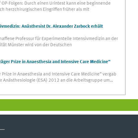
f OP-Folgen: Durch einen Urintest kann eine beginnende
h herzchirurgischen Eingriffen früher als mit
ivmedizin: Anästhesist Dr. Alexander Zarbock erhält
affene Professur für Experimentelle Intensivmedizin an der
ität Münster wird von der Deutschen
äger Prize in Anaesthesia and Intensive Care Medicine”
Prize in Anaesthesia and Intensive Care Medicine“ vergab
für Anästhesiologie (ESA) 2012 an die Arbeitsgruppe um…