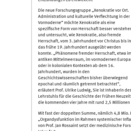
Die neue Forschungsgruppe „Xenokratie vor Ort.
Administration und kulturelle Verflechtung in der
Vormoderne“ möchte Xenokratie als eine
spezifische Form von Herrschaft besser verstehe
und untersucht, wie Xenokratie, also fremde
Herrschaft, vom 3. Jahrhundert vor Christus bis in
das frühe 19. Jahrhundert ausgeübt werden
konnte. „Phänomene fremder Herrschaft, etwa i
antiken Mittelmeerraum, im vormodernen Europa
oder in kolonialen Kontexten ab dem 16.
Jahrhundert, wurden in den
Geschichtswissenschaften bisher überwiegend
epochal und räumlich getrennt betrachtet“,
erläutert Prof. Ulrike Ludwig, Sie ist Inhaberin de
Lehrstuhls für die Geschichte der Frühen Neuzei
die kommenden vier Jahre mit rund 2,5 Millionen 
Mit fast der doppelten Summe, nämlich 4,8 Mio. 
„Organdysfunktion im Rahmen systemischer Infl
von Prof. Jan Rossaint setzt der medizinische F