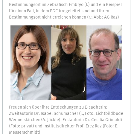
Bestimmungsort im Zebrafisch Embryo (l.) und ein Beispiel
für einen Fall, in dem PGC irregeleitet sind und ihren
Bestimmungsort nicht erreichen können (r.; Abb: AG Raz)
Freuen sich über ihre Entdeckungen zu E-cadherin:
Zweitautorin Dr. Isabel Schumacher (l., Foto: Lichtbildbude
Wermelskirchen/A. Jäckle), Erstautorin Dr. Cecilia Grimaldi
(Foto: privat) und Institutsdirektor Prof. Erez Raz (Foto: E.
Messerschmidt)