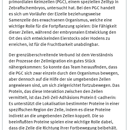
primordialen Keimzellen (PGC), einem speziellen Zelltyp in
Zebrafischembryos, untersucht hat. Bei den PGC handelt
es sich um Vorläufer der Eizelle beziehungsweise
Samenzelle des erwachsenen Organismus, welche eine
wichtige Rolle für die Fortpflanzung spielen: Die Fähigkeit
dieser Zellen, während der embryonalen Entwicklung den
Ort des sich entwickelnden Eierstocks oder Hodens zu
erreichen, ist für die Fruchtbarkeit unabdingbar.
Der grenzüberschreitende Verbund ist dem Verständnis
der Prozesse der Zellmigration ein gutes Stück
nähergekommen: So konnte das Team herausfinden, dass
die PGC sich zwar einzeln durch den Organismus bewegen,
aber dennoch auf die Hilfe der sie umgebenden Zellen
angewiesen sind, um sich zielgerichtet fortzubewegen. Das
Protein, das diese Interaktion zwischen den Zellen
vermittelt, ist das Zell-Zell-Adhäsions Protein E-cadherin:
Es unterstützt die Lokalisation bestimmter Proteine in einer
spezifischen Region der Zelle, indem es diese Proteine
indirekt an die umgebenden Zellen koppelt. Die so
beeinflußten Proteine spielen eine wichtige Rolle dabei,
dass die Zelle die Richtung ihrer Fortbewegung beibehält.