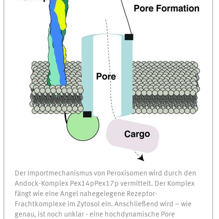
Der Importmechanismus von Peroxisomen wird durch den
Andock-Komplex Pex14pPex17p vermittelt. Der Komplex
fängt wie eine Angel nahegelegene Rezeptor-
Frachtkomplexe im Zytosol ein. Anschließend wird – wie
genau, ist noch unklar - eine hochdynamische Pore