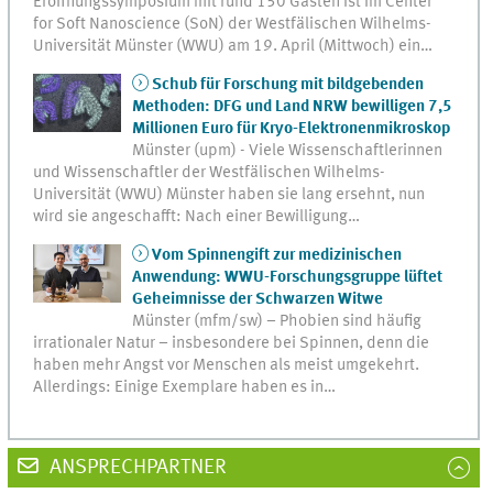
Eröffnungssymposium mit rund 150 Gästen ist im Center
for Soft Nanoscience (SoN) der Westfälischen Wilhelms-
Universität Münster (WWU) am 19. April (Mittwoch) ein…
Schub für Forschung mit bildgebenden
Methoden: DFG und Land NRW bewilligen 7,5
Millionen Euro für Kryo-Elektronenmikroskop
Münster (upm) - Viele Wissenschaftlerinnen
und Wissenschaftler der Westfälischen Wilhelms-
Universität (WWU) Münster haben sie lang ersehnt, nun
wird sie angeschafft: Nach einer Bewilligung…
Vom Spinnengift zur medizinischen
Anwendung: WWU-Forschungsgruppe lüftet
Geheimnisse der Schwarzen Witwe
Münster (mfm/sw) – Phobien sind häufig
irrationaler Natur – insbesondere bei Spinnen, denn die
haben mehr Angst vor Menschen als meist umgekehrt.
Allerdings: Einige Exemplare haben es in…
ANSPRECHPARTNER