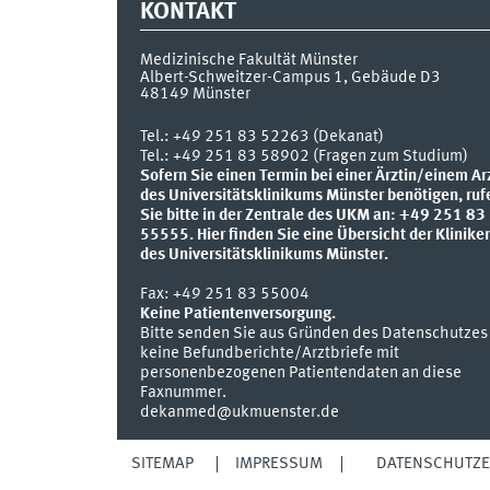
KONTAKT
Medizinische Fakultät Münster
Albert-Schweitzer-Campus 1, Gebäude D3
48149
Münster
Tel.:
+49 251 83 52263 (Dekanat)
Tel.: +49 251 83 58902 (Fragen zum Studium)
Sofern Sie einen Termin bei einer Ärztin/einem Ar
des Universitätsklinikums Münster benötigen, ruf
Sie bitte in der Zentrale des UKM an: +49 251 83
55555.
Hier finden Sie eine Übersicht der Klinike
des Universitätsklinikums Münster.
Fax:
+49 251 83 55004
Keine Patientenversorgung.
Bitte senden Sie aus Gründen des Datenschutzes
keine Befundberichte/Arztbriefe mit
personenbezogenen Patientendaten an diese
Faxnummer.
dekanmed@ukmuenster.de
SITEMAP
IMPRESSUM
DATENSCHUTZ