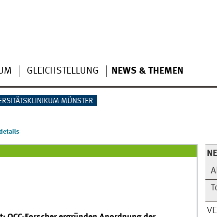
IUM
GLEICHSTELLUNG
NEWS & THEMEN
ERSITÄTSKLINIKUM MÜNSTER
etails
N
A
T
V