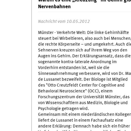
Warum es eine „Kreuzung“ im Gehirn gib
Nervenbahnen
Nachricht vom 10.05.2012
Münster - Verkehrte Welt: Die linke Gehirnhälfte
steuert bei Wirbeltieren, also auch bei Menschen
die rechte Körperseite – und umgekehrt. Auch di
Sehnerven kreuzen sich auf ihrem Weg von den
Augen ins Gehirn. Der Erklärungsansatz, dass die
sogenannte kontra-laterale Anordnung im
Vorderhirn entstanden ist, weil sie die
Sinneswahrnehmung verbessere, wird von Dr. Ma
de Lussanet bezweifelt. Der Biologe ist Mitglied
des "Otto Creutzfeldt Center for Cognitive and
Behavioral Neuroscience" (OCC), einem
Forschungszentrum der Universität Münster, das
von Wissenschaftlern aus Medizin, Biologie und
Psychologie getragen wird.
Gemeinsam mit einem niederländischen Kollege
liefert de Lussanet in einem Fachaufsatz eine
andere Erklärung: Demnach habe sich ein früher