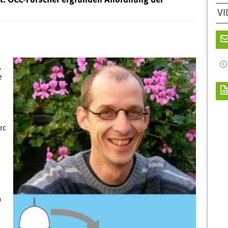
t: OCC-Forscher ergründen Anordnung der
VI
,
e
rc
n