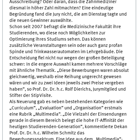
Ausschreibung? Oder daran, dass die Zahnmediziner
diesmal in höher Zahl mitmachten? Eine eindeutige
Begründung fand die Jury nicht, die am Dienstag tagte und
die neuen Gewinner auswählte.
Schon seit 2007 befragt die Medizinische Fakultät ihre
Studierenden, wo diese noch Möglichkeiten zur
Optimierung ihres Studiums sehen. Das können
zusätzliche Veranstaltungen sein oder auch ganz profan
Spinde und Trinkwasserautomaten im Lehrgebäude. Die
Entscheidung fiel nicht nur wegen der großen Beteiligung
schwer: In die engere Auswahl kamen mehrere Vorschläge
mit ähnliche Thematik. „Diese Bewerbungen waren absolut
gleichwertig, weshalb eine Reihung ungerecht gewesen
wären und wir zu zwei Ideen jeweils zwei Preise vergeben
haben“, so Prof. Dr. Dr. h.c. Rolf Dierichs, Jurymitglied und
Stifter der StipVisite.
Als Neuerung gab es neben bestehenden Kategorien wie
„Curriculum“, „Evaluation“ und „Organisation“ erstmals
eine Rubrik „Multimedia“. „Die Vielzahl der Einsendungen
gerade in diesem Bereich belegt die hohe IT-Affinität der
heutigen Studierenden-Generation“, kommentierte Dekan
Prof. Dr. Dr. h.c. Wilhelm Schmitz das
Bewerbungsspektrum. Eine Idee aus dem „Multimedia“-