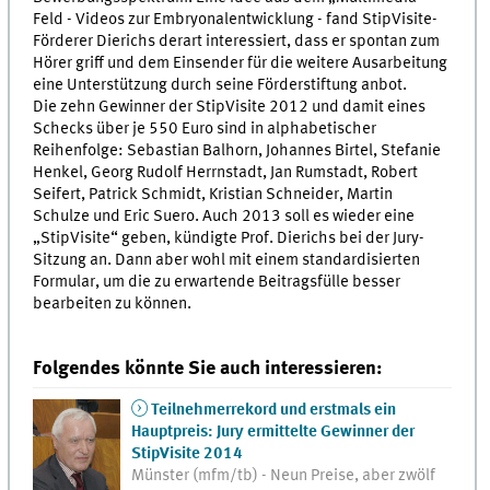
Feld - Videos zur Embryonalentwicklung - fand StipVisite-
Förderer Dierichs derart interessiert, dass er spontan zum
Hörer griff und dem Einsender für die weitere Ausarbeitung
eine Unterstützung durch seine Förderstiftung anbot.
Die zehn Gewinner der StipVisite 2012 und damit eines
Schecks über je 550 Euro sind in alphabetischer
Reihenfolge: Sebastian Balhorn, Johannes Birtel, Stefanie
Henkel, Georg Rudolf Herrnstadt, Jan Rumstadt, Robert
Seifert, Patrick Schmidt, Kristian Schneider, Martin
Schulze und Eric Suero. Auch 2013 soll es wieder eine
„StipVisite“ geben, kündigte Prof. Dierichs bei der Jury-
Sitzung an. Dann aber wohl mit einem standardisierten
Formular, um die zu erwartende Beitragsfülle besser
bearbeiten zu können.
Folgendes könnte Sie auch interessieren:
Teilnehmerrekord und erstmals ein
Hauptpreis: Jury ermittelte Gewinner der
StipVisite 2014
Münster (mfm/tb) - Neun Preise, aber zwölf