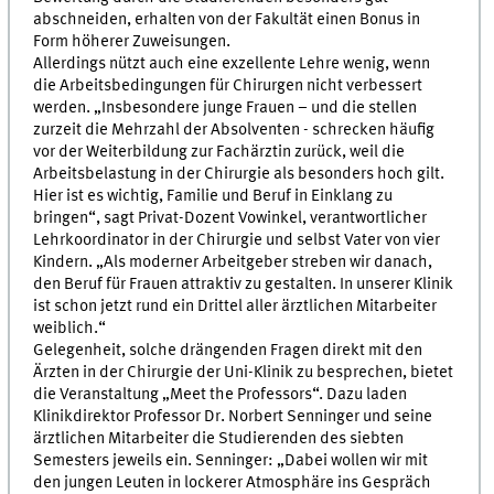
abschneiden, erhalten von der Fakultät einen Bonus in
Form höherer Zuweisungen.
Allerdings nützt auch eine exzellente Lehre wenig, wenn
die Arbeitsbedingungen für Chirurgen nicht verbessert
werden. „Insbesondere junge Frauen – und die stellen
zurzeit die Mehrzahl der Absolventen - schrecken häufig
vor der Weiterbildung zur Fachärztin zurück, weil die
Arbeitsbelastung in der Chirurgie als besonders hoch gilt.
Hier ist es wichtig, Familie und Beruf in Einklang zu
bringen“, sagt Privat-Dozent Vowinkel, verantwortlicher
Lehrkoordinator in der Chirurgie und selbst Vater von vier
Kindern. „Als moderner Arbeitgeber streben wir danach,
den Beruf für Frauen attraktiv zu gestalten. In unserer Klinik
ist schon jetzt rund ein Drittel aller ärztlichen Mitarbeiter
weiblich.“
Gelegenheit, solche drängenden Fragen direkt mit den
Ärzten in der Chirurgie der Uni-Klinik zu besprechen, bietet
die Veranstaltung „Meet the Professors“. Dazu laden
Klinikdirektor Professor Dr. Norbert Senninger und seine
ärztlichen Mitarbeiter die Studierenden des siebten
Semesters jeweils ein. Senninger: „Dabei wollen wir mit
den jungen Leuten in lockerer Atmosphäre ins Gespräch