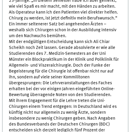
23-jährige. „In diesem Semester habe ich aber gemerkt,
wie viel Spaß es mir macht, mit den Händen zu arbeiten.
Als Operateur kann ich den Patienten viel direkter helfen.
Chirurg zu werden, ist jetzt definitiv mein Berufswunsch.“
Ein immer seltenerer Satz bei angehenden Ärzten –
weshalb sich Chirurgen schon in der Ausbildung intensiv
um den Nachwuchs bemühen.
Mit der endgültigen Entscheidung kann sich Ali Chiar
Scheikh noch Zeit lassen. Gerade absolvierte er wie alle
Studierenden des 7. Medizin-Semesters an der Uni
Münster ein Blockpraktikum in der Klinik und Poliklinik für
Allgemein- und Viszeralchirurgie. Doch der Funke der
Begeisterung für die Chirurgie ist offenbar nicht nur auf
ihn, sondern auf viele seiner Kommilitonen
übergesprungen: Die Lehrveranstaltungen des Faches
erhalten bei der vor einigen Jahren eingeführten Online-
Bewertung überragende Noten von den Studierenden.
Mit ihrem Engagement für die Lehre treten die Uni-
Chirurgen einem Trend entgegen: In Deutschland wird es
künftig nicht nur allgemein zu wenig Ärzte, sondern
insbesondere zu wenig Chirurgen geben. Nach Angaben
des Bundesverbands der Deutschen Chirurgen (BDC)
entscheiden sich derzeit lediglich fünf Prozent der