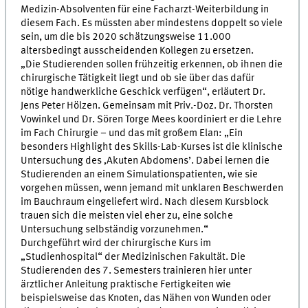
Medizin-Absolventen für eine Facharzt-Weiterbildung in
diesem Fach. Es müssten aber mindestens doppelt so viele
sein, um die bis 2020 schätzungsweise 11.000
altersbedingt ausscheidenden Kollegen zu ersetzen.
„Die Studierenden sollen frühzeitig erkennen, ob ihnen die
chirurgische Tätigkeit liegt und ob sie über das dafür
nötige handwerkliche Geschick verfügen“, erläutert Dr.
Jens Peter Hölzen. Gemeinsam mit Priv.-Doz. Dr. Thorsten
Vowinkel und Dr. Sören Torge Mees koordiniert er die Lehre
im Fach Chirurgie – und das mit großem Elan: „Ein
besonders Highlight des Skills-Lab-Kurses ist die klinische
Untersuchung des ‚Akuten Abdomens’. Dabei lernen die
Studierenden an einem Simulationspatienten, wie sie
vorgehen müssen, wenn jemand mit unklaren Beschwerden
im Bauchraum eingeliefert wird. Nach diesem Kursblock
trauen sich die meisten viel eher zu, eine solche
Untersuchung selbständig vorzunehmen.“
Durchgeführt wird der chirurgische Kurs im
„Studienhospital“ der Medizinischen Fakultät. Die
Studierenden des 7. Semesters trainieren hier unter
ärztlicher Anleitung praktische Fertigkeiten wie
beispielsweise das Knoten, das Nähen von Wunden oder