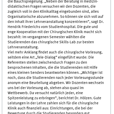
die Bauchspiegelung. „Neben der Beratung in medizin-
didaktischen Fragen versuchen wir den Dozenten, die
zugleich voll in den Klinikalltag eingebunden sind, alles
Organisatorische abzunehmen. So können sie sich voll auf
den Inhalt ihrer Lehrveranstaltung konzentrieren“, sagt Dr.
Hendrik Friederichs vom Studienhospital. Die gute und
enge Kooperation mit der Chirurgischen Klinik macht sich
bezahlt: Im vergangenen Semester wählten die
Studierenden das chirurgische Skills-Lab zur besten
Lehrveranstaltung.
Viel mehr Anklang findet auch die chirurgische Vorlesung,
seitdem eine Art „Tele-Dialog“ eingeführt wurde: Die
Referenten stellen zwischendurch Fragen zu den
besprochenen Inhalten, die die Studierenden mit Hilfe
eines kleinen Senders beantworten können. „Wichtiger ist
noch, dass die Studierenden nach jeder Vorlesungsstunde
anonym eine Beurteilung abgeben. Wir Dozenten wechseln
uns bei der Vorlesung ab, stehen also quasi im
Wettbewerb. Da versucht natürlich jeder, eine
Spitzenleistung zu erbringen“, berichtet Dr. Hölzen. Gute
Leistungen in der Lehre zahlen sich für die chirurgische
Klinik auch finanziell aus: Einrichtungen, die bei der
Bewertung durch die Studierenden besonders gut