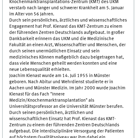
Knochenmarktransplantations-Zentrum (KMT) des UKM
verstarb nach langer und schwerer Krankheit am 5. Januar
im Alter von 56 Jahren.
Durch sein persönliches, ärztliches und wissenschaftliches
Engagement hat Prof. Kienast das KMT-Zentrum zu einem
der führenden Zentren Deutschlands aufgebaut. In großer
Dankbarkeit erinnern das UKM und die Medizinische
Fakultät an einen Arzt, Wissenschaftler und Menschen, der
durch seinen unermüdlichen Einsatz und sein
medizinisches Können maßgeblich dazu beigetragen hat,
dass viele Menschen geheilt werden konnten und eine
neue Lebensqualität erhielten.
Joachim Kienast wurde am 14. Juli 1955 in Münster
geboren. Nach Abitur und Wehrdienst studierte er in
Aachen und Münster Medizin. Im Jahr 2000 wurde Joachim
Kienast für das Fach "Innere
Medizin/Knochenmarktransplantation" als
Universitätsprofessor an die Universität Münster berufen.
Durch seinen persönlichen, ärztlichen und
wissenschaftlichen Einsatz hat Prof. Kienast das KMT-
Zentrum zu einem der führenden Zentren Deutschlands
aufgebaut. Die interdisziplinäre Versorgung der Patienten
auf höchstem Qualitätsniveau war ihm dabei ein