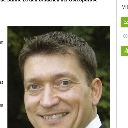
Neue Studie zu den Ursachen der Osteoporose
VI
em
st
t
am