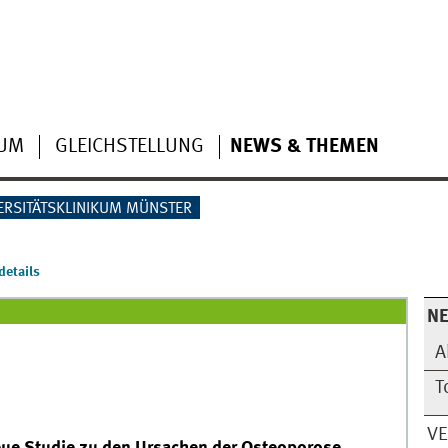
IUM
GLEICHSTELLUNG
NEWS & THEMEN
ERSITÄTSKLINIKUM MÜNSTER
etails
N
A
T
V