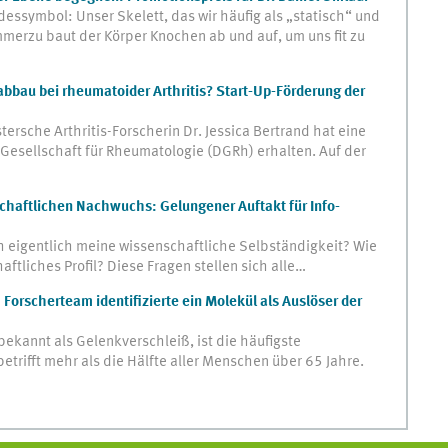
ssymbol: Unser Skelett, das wir häufig als „statisch“ und
merzu baut der Körper Knochen ab und auf, um uns fit zu
bau bei rheumatoider Arthritis? Start-Up-Förderung der
sche Arthritis-Forscherin Dr. Jessica Bertrand hat eine
Gesellschaft für Rheumatologie (DGRh) erhalten. Auf der
chaftlichen Nachwuchs: Gelungener Auftakt für Info-
h eigentlich meine wissenschaftliche Selbständigkeit? Wie
aftliches Profil? Diese Fragen stellen sich alle…
 Forscherteam identifizierte ein Molekül als Auslöser der
bekannt als Gelenkverschleiß, ist die häufigste
trifft mehr als die Hälfte aller Menschen über 65 Jahre.