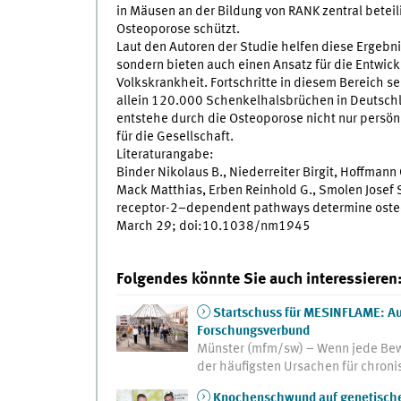
in Mäusen an der Bildung von RANK zentral beteili
Osteoporose schützt.
Laut den Autoren der Studie helfen diese Ergebni
sondern bieten auch einen Ansatz für die Entwick
Volkskrankheit. Fortschritte in diesem Bereich se
allein 120.000 Schenkelhalsbrüchen in Deutsch
entstehe durch die Osteoporose nicht nur persön
für die Gesellschaft.
Literaturangabe:
Binder Nikolaus B., Niederreiter Birgit, Hoffman
Mack Matthias, Erben Reinhold G., Smolen Josef 
receptor-2–dependent pathways determine osteoc
March 29; doi:10.1038/nm1945
Folgendes könnte Sie auch interessieren
Startschuss für MESINFLAME: Au
Forschungsverbund
Münster (mfm/sw) – Wenn jede Bew
der häufigsten Ursachen für chron
Knochenschwund auf genetischer