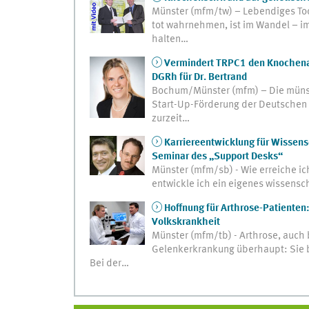
Münster (mfm/tw) – Lebendiges Tode
tot wahrnehmen, ist im Wandel – im
halten…
Vermindert TRPC1 den Knochenab
DGRh für Dr. Bertrand
Bochum/Münster (mfm) – Die münster
Start-Up-Förderung der Deutschen 
zurzeit…
Karriereentwicklung für Wissens
Seminar des „Support Desks“
Münster (mfm/sb) - Wie erreiche ic
entwickle ich ein eigenes wissensch
Hoffnung für Arthrose-Patienten:
Volkskrankheit
Münster (mfm/tb) - Arthrose, auch 
Gelenkerkrankung überhaupt: Sie be
Bei der…