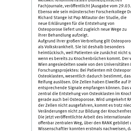
weltweit renommiertesten biomedizinischen
Fachjournale, veröffentlicht [Ausgabe vom 29.03.
Ebenso wie sein münsterscher Forscherkollege Dr
Richard Stange ist Pap Mitautor der Studie, die
neue Erklärungen für die Entstehung von
Osteoporose liefert und zugleich neue Wege zu
ihrer Behandlung aufzeigt.
Aufgrund ihrer großen Verbreitung gilt Osteopor
als Volkskrankheit. Sie ist deshalb besonders
heimtückisch, weil Patienten sie zunächst nicht s
wenn es bereits zu Knochenbrüchen kommt. Der w
Wien angesiedelten sowie von den Universitäten
Forschungsprojektes: Bei Patienten mit Osteopor
Osteoklasten, wesentlich dadurch bestimmt, dass 
Reifung auslösen. Die Zellen haben Eiweiße auf i
entsprechende Signale empfangen können. Das wi
zentral die Entstehung von Osteoklasten im Kno
gerade auch bei Osteoporose. Wird umgekehrt RAN
der Zellen nicht ausgefahren, kommt es trotz ni
Veränderungen nicht zur Bildung der Knochenfres
Die jetzt veröffentlichte Arbeit des internationa
offenbar zentralen Weg, über den RANK gebildet 
Wissenschaftler konnten erstmals nachweisen, d