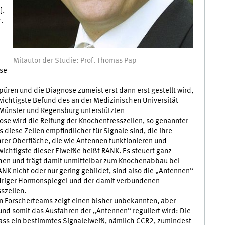
].
.
Mitautor der Studie: Prof. Thomas Pap
ose
püren und die Diagnose zumeist erst dann erst gestellt wird,
ichtigste Befund des an der Medizinischen Universität
 Münster und Regensburg unterstützten
ose wird die Reifung der Knochenfresszellen, so genannter
diese Zellen empfindlicher für Signale sind, die ihre
hrer Oberfläche, die wie Antennen funktionieren und
chtigste dieser Eiweiße heißt RANK. Es steuert ganz
chen und trägt damit unmittelbar zum Knochenabbau bei -
K nicht oder nur gering gebildet, sind also die „Antennen“
edriger Hormonspiegel und der damit verbundenen
szellen.
len Forscherteams zeigt einen bisher unbekannten, aber
und somit das Ausfahren der „Antennen“ reguliert wird: Die
ass ein bestimmtes Signaleiweiß, nämlich CCR2, zumindest