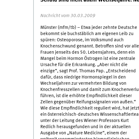
Schuld sind nicht allein Wechseljahre: 
Nachricht vom 30.03.2009
Münster (mfm/tb) – Etwa jeder zehnte Deutsche
bekommt sie buchstäblich am eigenen Leib zu
spüren: Osteoporose, im Volksmund auch
Knochenschwund genannt. Betroffen sind vor all
Frauen jenseits des 50. Lebensjahres, denn ein
Mangel beim Hormon Östrogen ist eine zentrale
Ursache für die Erkrankung. „Aber nicht die
einzige“, sagt Prof. Thomas Pap. „Entscheidend
dafür, dass niedrige Hormonspiegel in den
Wechseljahren zur vermehrten Bildung von
Knochenfresszellen und damit zum Knochenverlu
führen, ist die erhöhte Empfindlichkeit dieser
Zellen gegenüber Reifungssignalen von außen.“
Wie diese Empfindlichkeit reguliert wird, hat jetz
ein österreichisch-deutsches Wissenschaftlerte
unter der Leitung des Wiener Professors Kurt
Redlich herausgefunden und in der aktuellen
Ausgabe von „Nature Medicine“, einem der