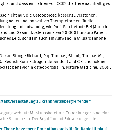
gt ist und dass ein Fehlen von CCR2 die Tiere nachhaltig vor
sse nicht nur, die Osteoporose besser zu verstehen,
lung neuer und innovativer Therapieformen für die
ien dringend notwendig, wie Prof. Pap betont: Bei jährlich
land und Gesamtkosten von etwa 20.000 Euro pro Patient
liches Leid, sondern auch ein Aufwand in Milliardenhöhe
n Oskar, Stange Richard, Pap Thomas, Stulnig Thomas M.,
S., Redlich Kurt: Estrogen-dependent and C-C chemokine
last behavior in osteoporosis. In: Nature Medicine, 2009,
:
ftaktveranstaltung zu krankheitsübergreifendem
egung weh tut: Muskuloskelettale Erkrankungen sind eine
ische Schmerzen. Der Begriff meint Erkrankungen des…
 Ebene begegnen: Promotionspreis für Dr. Daniel Umlauf