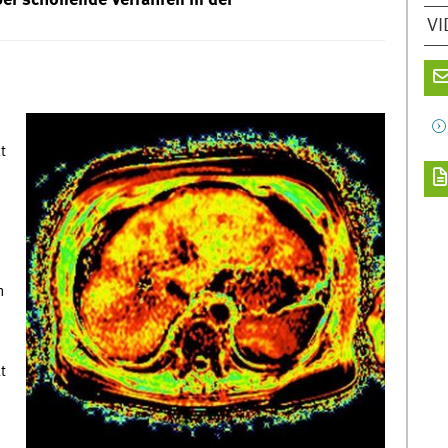
ber schonende Verfahren in der
VI
t
n
t