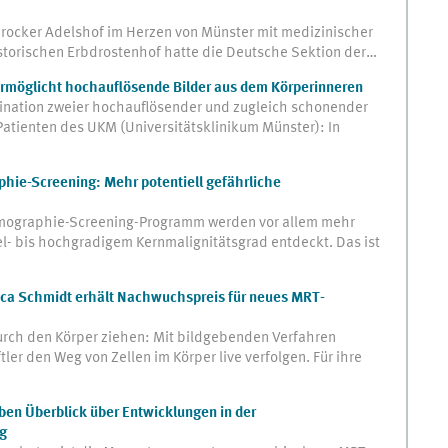
rocker Adelshof im Herzen von Münster mit medizinischer
istorischen Erbdrostenhof hatte die Deutsche Sektion der…
möglicht hochauflösende Bilder aus dem Körperinneren
ination zweier hochauflösender und zugleich schonender
 Patienten des UKM (Universitätsklinikum Münster): In
hie-Screening: Mehr potentiell gefährliche
mographie-Screening-Programm werden vor allem mehr
l- bis hochgradigem Kernmalignitätsgrad entdeckt. Das ist
cca Schmidt erhält Nachwuchspreis für neues MRT-
rch den Körper ziehen: Mit bildgebenden Verfahren
er den Weg von Zellen im Körper live verfolgen. Für ihre
en Überblick über Entwicklungen in der
g