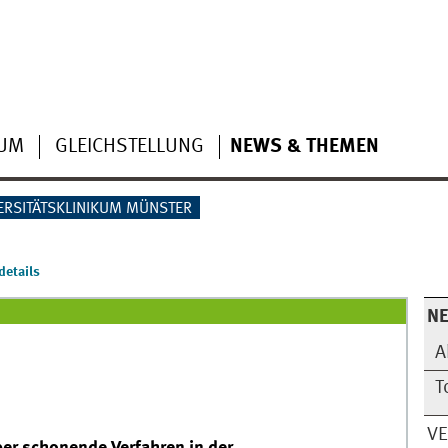
IUM
GLEICHSTELLUNG
NEWS & THEMEN
ERSITÄTSKLINIKUM MÜNSTER
etails
N
A
T
V