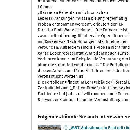
betroffene Patienten schonend untersucht werde
können.
„Bei vielen Patienten mit chronischen
Lebererkrankungen müssen bislang regelmäßig
Proben entnommen werden“, erläutert der IKR-
Direktor Prof. Walter Heindel. „Die Entnahme ist
zwar ein Routineeingriff, aber alle Operationen si
mit Risiken wie Nachblutungen oder Infektionen
verbunden. Außerdem sind die Proben nicht für d
ganze Leber repräsentativ. Mit dem neuen T1rho-
Verfahren kann zum Beispiel die Vernarbung der 
ohne dass operiert werden muss.“ Die Fortbildung
dessen Arbeit zum T1rho-Verfahren bei Leberfibr
veröffentlicht worden ist.
Die Fortbildung findet im Lehrgebäude (Hörsaal 
Zentralkilinikum („Bettentürme“) statt und begi
Fachleute sind jederzeit willkommen und können
Schweitzer-Campus 1) für die Veranstaltung anm
Folgendes könnte Sie auch interessieren
„MRT-Aufnahmen in Echtzeit rüc