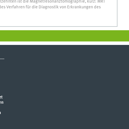
ahrzehnten ist die Magnetresonanztomographie, kurz: MRT
es Verfahren für die Diagnostik von Erkrankungen des
zt
en
n