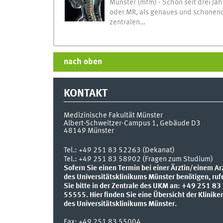
Münster (mfm) - Schon seit drei J
oder MR, als genaues und schonend
zentralen…
nach oben
KONTAKT
Medizinische Fakultät Münster
Albert-Schweitzer-Campus 1, Gebäude D3
48149
Münster
Tel.:
+49 251 83 52263 (Dekanat)
Tel.: +49 251 83 58902 (Fragen zum Studium)
Sofern Sie einen Termin bei einer Ärztin/einem Ar
des Universitätsklinikums Münster benötigen, ruf
Sie bitte in der Zentrale des UKM an: +49 251 83
55555.
Hier finden Sie eine Übersicht der Klinike
des Universitätsklinikums Münster.
Fax:
+49 251 83 55004