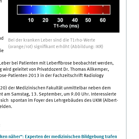
n
nd
Bei der kranken Leber sind die T1rho-Werte
(orange/rot) signifikant erhöht (Abbildung: IKR)
ie
Leber bei Patienten mit Leberfibrose beobachtet werden,
 wird geleitet von Privatdozent Dr. Thomas Allkemper,
ose-Patienten 2013 in der Fachzeitschrift Radiology
L20) der Medizinischen Fakultät unmittelbar neben dem
nnt am Samstag, 13. September, um 9.00 Uhr. Interessierte
 sich spontan im Foyer des Lehrgebäudes des UKM (Albert-
elden.
:
ken näher“: Experten der medizinischen Bildgebung trafen