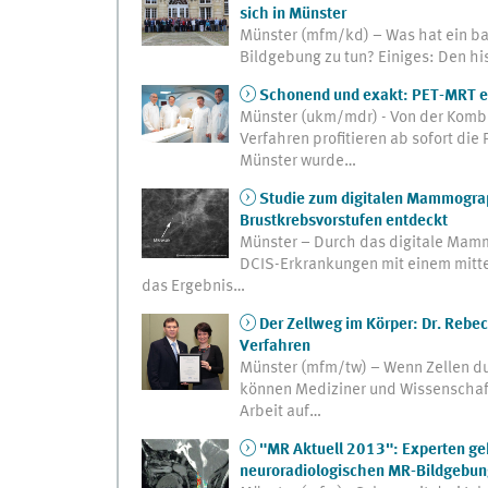
sich in Münster
Münster (mfm/kd) – Was hat ein ba
Bildgebung zu tun? Einiges: Den h
Schonend und exakt: PET-MRT er
Münster (ukm/mdr) - Von der Komb
Verfahren profitieren ab sofort die
Münster wurde…
Studie zum digitalen Mammograp
Brustkrebsvorstufen entdeckt
Münster – Durch das digitale Mam
DCIS-Erkrankungen mit einem mitte
das Ergebnis…
Der Zellweg im Körper: Dr. Rebe
Verfahren
Münster (mfm/tw) – Wenn Zellen du
können Mediziner und Wissenschaftl
Arbeit auf…
"MR Aktuell 2013": Experten geb
neuroradiologischen MR-Bildgebun