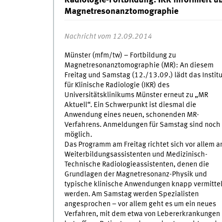
Radiologie-Fortbildung: IKR informiert ü
Magnetresonanztomographie
Nachricht vom 12.09.2014
Münster (mfm/tw) – Fortbildung zu
Magnetresonanztomographie (MR): An diesem
Freitag und Samstag (12./13.09.) lädt das Institu
für Klinische Radiologie (IKR) des
Universitätsklinikums Münster erneut zu „MR
Aktuell“. Ein Schwerpunkt ist diesmal die
Anwendung eines neuen, schonenden MR-
Verfahrens. Anmeldungen für Samstag sind noch
möglich.
Das Programm am Freitag richtet sich vor allem a
Weiterbildungsassistenten und Medizinisch-
Technische Radiologieassistenten, denen die
Grundlagen der Magnetresonanz-Physik und
typische klinische Anwendungen knapp vermittel
werden. Am Samstag werden Spezialisten
angesprochen – vor allem geht es um ein neues
Verfahren, mit dem etwa von Lebererkrankungen