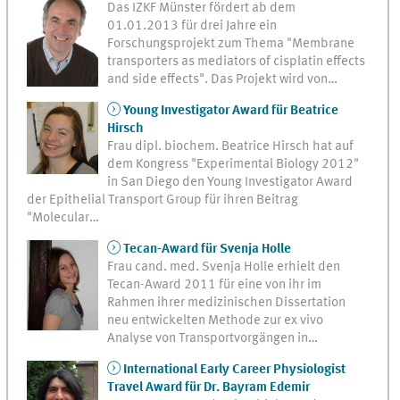
Das IZKF Münster fördert ab dem
01.01.2013 für drei Jahre ein
Forschungsprojekt zum Thema "Membrane
transporters as mediators of cisplatin effects
and side effects". Das Projekt wird von…
Young Investigator Award für Beatrice
Hirsch
Frau dipl. biochem. Beatrice Hirsch hat auf
dem Kongress "Experimental Biology 2012"
in San Diego den Young Investigator Award
der Epithelial Transport Group für ihren Beitrag
"Molecular…
Tecan-Award für Svenja Holle
Frau cand. med. Svenja Holle erhielt den
Tecan-Award 2011 für eine von ihr im
Rahmen ihrer medizinischen Dissertation
neu entwickelten Methode zur ex vivo
Analyse von Transportvorgängen in…
International Early Career Physiologist
Travel Award für Dr. Bayram Edemir