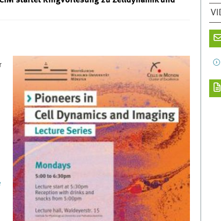
 CiM startet Ringvorlesung zu Zelldynamik und
VI
r
e