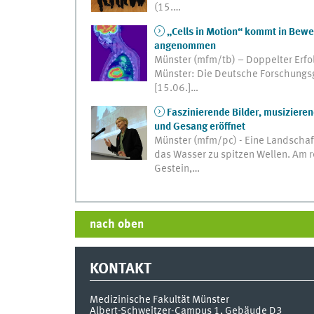
(15.…
„Cells in Motion“ kommt in Beweg
angenommen
Münster (mfm/tb) – Doppelter Erfol
Münster: Die Deutsche Forschungs
[15.06.]…
Faszinierende Bilder, musizierend
und Gesang eröffnet
Münster (mfm/pc) - Eine Landschaf
das Wasser zu spitzen Wellen. Am r
Gestein,…
nach oben
KONTAKT
Medizinische Fakultät Münster
Albert-Schweitzer-Campus 1, Gebäude D3