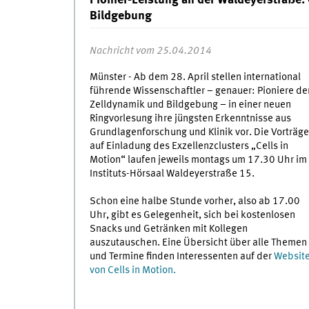
Pionier-Leistung an der Waldeyerstraße:
Bildgebung
Nachricht vom 25.04.2014
Münster - Ab dem 28. April stellen international
führende Wissenschaftler – genauer: Pioniere de
Zelldynamik und Bildgebung – in einer neuen
Ringvorlesung ihre jüngsten Erkenntnisse aus
Grundlagenforschung und Klinik vor. Die Vorträge
auf Einladung des Exzellenzclusters „Cells in
Motion“ laufen jeweils montags um 17.30 Uhr im
Instituts-Hörsaal Waldeyerstraße 15.
Schon eine halbe Stunde vorher, also ab 17.00
Uhr, gibt es Gelegenheit, sich bei kostenlosen
Snacks und Getränken mit Kollegen
auszutauschen. Eine Übersicht über alle Themen
und Termine finden Interessenten auf der
Websit
von Cells in Motion.