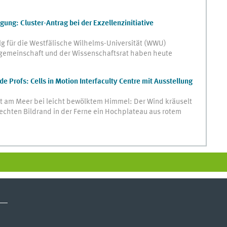
ung: Cluster-Antrag bei der Exzellenzinitiative
g für die Westfälische Wilhelms-Universität (WWU)
gemeinschaft und der Wissenschaftsrat haben heute
e Profs: Cells in Motion Interfaculty Centre mit Ausstellung
t am Meer bei leicht bewölktem Himmel: Der Wind kräuselt
echten Bildrand in der Ferne ein Hochplateau aus rotem