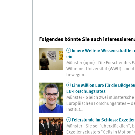
Folgendes könnte Sie auch interessieren
Innere Welten: Wissenschaftler d
ein
Münster (upm) - Die Forscher des Ex
Wilhelms-Universität (WWU) sind de
bewegen…
Eine Million Euro für die Bildge
EU-Forschungsrates
Münster - Gleich zwei münstersche
Europäischen Forschungsrates – den
Institut…
Feierstunde im Schloss: Exzellenz
Münster - Sie sei "überglücklich", 
Exzellenzclusters "Cells in Motion" 