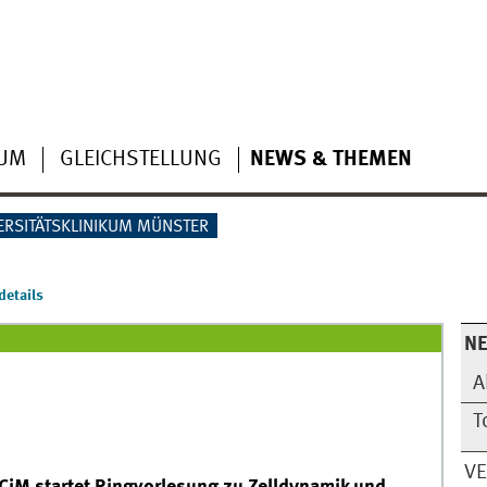
IUM
GLEICHSTELLUNG
NEWS & THEMEN
ERSITÄTSKLINIKUM MÜNSTER
etails
N
A
T
V