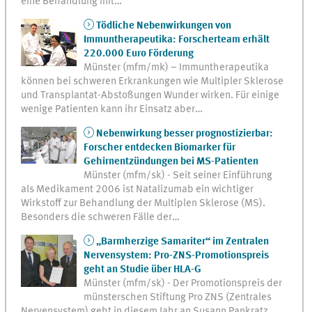
eine Behandlung mit…
Tödliche Nebenwirkungen von
Immuntherapeutika: Forscherteam erhält
220.000 Euro Förderung
Münster (mfm/mk) – Immuntherapeutika
können bei schweren Erkrankungen wie Multipler Sklerose
und Transplantat-Abstoßungen Wunder wirken. Für einige
wenige Patienten kann ihr Einsatz aber…
Nebenwirkung besser prognostizierbar:
Forscher entdecken Biomarker für
Gehirnentzündungen bei MS-Patienten
Münster (mfm/sk) - Seit seiner Einführung
als Medikament 2006 ist Natalizumab ein wichtiger
Wirkstoff zur Behandlung der Multiplen Sklerose (MS).
Besonders die schweren Fälle der…
„Barmherzige Samariter“ im Zentralen
Nervensystem: Pro-ZNS-Promotionspreis
geht an Studie über HLA-G
Münster (mfm/sk) - Der Promotionspreis der
münsterschen Stiftung Pro ZNS (Zentrales
Nervensystem) geht in diesem Jahr an Susann Pankratz.