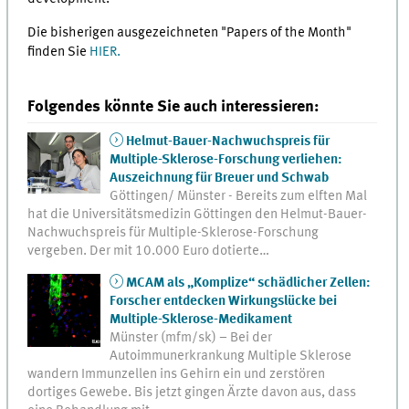
Die bisherigen ausgezeichneten "Papers of the Month"
finden Sie
HIER.
Folgendes könnte Sie auch interessieren:
Helmut-Bauer-Nachwuchspreis für
Multiple-Sklerose-Forschung verliehen:
Auszeichnung für Breuer und Schwab
Göttingen/ Münster - Bereits zum elften Mal
hat die Universitätsmedizin Göttingen den Helmut-Bauer-
Nachwuchspreis für Multiple-Sklerose-Forschung
vergeben. Der mit 10.000 Euro dotierte…
MCAM als „Komplize“ schädlicher Zellen:
Forscher entdecken Wirkungslücke bei
Multiple-Sklerose-Medikament
Münster (mfm/sk) – Bei der
Autoimmunerkrankung Multiple Sklerose
wandern Immunzellen ins Gehirn ein und zerstören
dortiges Gewebe. Bis jetzt gingen Ärzte davon aus, dass