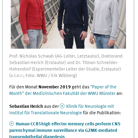
Prof. Nicholas Schwab (AG-Leiter, Letztautor), Doktorand
Sebastian Herich (Erstautor) und Dr. Tilman Schneider-
Hohendorf (Experimenteller Leiter der Studie, Erstautor)
(v.l.n.r.; Foto: WWU / Erk Wibberg)
Für den Monat
November 2019
geht das
"Paper of the
Month" der Medizinischen Fakultät der WWU Münster
an:
Sebastian Herich
aus der
Klinik für Neurologie mit
Institut für Translationale Neurologie
für die Publikation:
Human CCR5high effector memory cells perform CNS
parenchymal immune surveillance via GZMK-mediated
transendothelial diapedesis