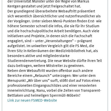
der Universität Münster unter der Regie von Markus
Kentgen gestaltet und jetzt freigeschaltet hat.
Der grundlegend überarbeitete Webauftritt präsentiert
sich wesentlich übersichtlicher und nutzerfreundlicher als
der Vorgänger. Unter sieben Menü-Punkten finden Erst- wie
höhere Semester schnell die Infos, die sie für ihr Studium
und die hochschulpolitische Arbeit benötigen. Auch viele
Initiativen und Projekte, in denen sich die Fachschaft
engagiert, sind – unter „Veranstaltungen" – prägnant
aufgelistet. Im uniweiten Vergleich gilt die FS Med, die
ihren Sitz in Kellerräumen der Medizinbibliothek hat, als
besonders aktive und mitgliederstarke
Studierendenvertretung. Die neue Website dürfte ihren Teil
dazu beitragen, weitere Mitstreiter zu gewinnen.
Neben dem Webauftritt wurden offenbar auch andere
Bereiche einem „Relaunch“ unterzogen: Wer unter dem
Menupunkt „Wir über uns“ surft, stößt dort auf Fotos eines
professionellen Eingangsschildes und einer renovierten
Inneneinrichtung. Nanu, vorbei die Zeiten von Transparent-
Bettlaken und heimeligen Sperrmüll-Möbeln?
Link zur neuen FSMED-Website