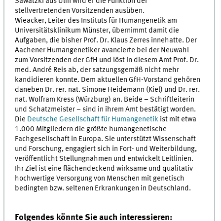
Sawatzki aus Ulm wird er die Funktion der
stellvertretenden Vorsitzenden ausüben.
Wieacker, Leiter des Instituts für Humangenetik am
Universitätsklinikum Münster, übernimmt damit die
Aufgaben, die bisher Prof. Dr. Klaus Zerres innehatte. Der
Aachener Humangenetiker avancierte bei der Neuwahl
zum Vorsitzenden der GfH und löst in diesem Amt Prof. Dr.
med. André Reis ab, der satzungsgemäß nicht mehr
kandidieren konnte. Dem aktuellen GfH-Vorstand gehören
daneben Dr. rer. nat. Simone Heidemann (Kiel) und Dr. rer.
nat. Wolfram Kress (Würzburg) an. Beide – Schriftleiterin
und Schatzmeister – sind in ihrem Amt bestätigt worden.
Die
Deutsche Gesellschaft für Humangenetik
ist mit etwa
1.000 Mitgliedern die größte humangenetische
Fachgesellschaft in Europa. Sie unterstützt Wissenschaft
und Forschung, engagiert sich in Fort- und Weiterbildung,
veröffentlicht Stellungnahmen und entwickelt Leitlinien.
Ihr Ziel ist eine flächendeckend wirksame und qualitativ
hochwertige Versorgung von Menschen mit genetisch
bedingten bzw. seltenen Erkrankungen in Deutschland.
Folgendes könnte Sie auch interessieren: