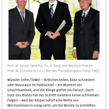
Prof. M. Kosch (Wyeth), Dr. A. Barg und Medizin-Dekan
Prof. W. Schmitz (v.l.n.r.) bei der Preisübergabe (Foto: FMZ)
Münster (mfm/ToWe) – Brötchen teilen, Käse schneiden
oder Nassrasur im Halbschlaf – ein Moment der
Unachtsamkeit, und die Klinge gleitet ins Fleisch. Doch
trotz des Blutes hat der Schnitt meistens keine schlimmen
Folgen – weil der Körper sofort eine Reihe von
Mechanismen in Gang setzt, um die Wunde zu schließen