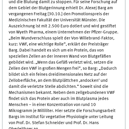
und die Blutung damit zu stoppen. Für seine Forschung auf
dem Gebiet der Blutgerinnung erhielt Dr. Alexej Barg am
vergangenen Freitag [30.10.] den Promotionspreis der
Medizinischen Fakultät der Universität Münster. Die
Auszeichnung ist mit 2.500 Euro dotiert und wird gestiftet
von Wyeth Pharma, einem Unternehmen der Pfizer-Gruppe.
„Beim Wundverschluss spielt der Von-Willebrand-Faktor,
kurz: VWF, eine wichtige Rolle“, erklärt der Preisträger
Barg. Dabei handelt es sich um ein Protein, das von
speziellen Zellen an der inneren Wand von Blutgefäßen
gebildet wird. „Wenn das Gefäß verletzt wird, setzen die
Zellen den VWF in großen Mengen frei“, so Barg: „Dadurch
bildet sich ein feines dreidimensionales Netz auf der
Zelloberfläche, an dem Blutplättchen ‚andocken‘ und
damit die verletzte Stelle abdichten.“ Soweit sind die
Mechanismen bekannt. Neben dem zellgebundenen VWF
findet sich das Protein aber auch im Blutplasma jedes
Menschen – in einer Konzentration von rund 10
Mikrogramm je Milliliter. Hier setzte die Forschungsarbeit
Bargs im Institut für vegetative Physiologie unter Leitung
von Prof. Dr. Stefan Schneider und Prof. Dr. Hans
Oberleithner an.