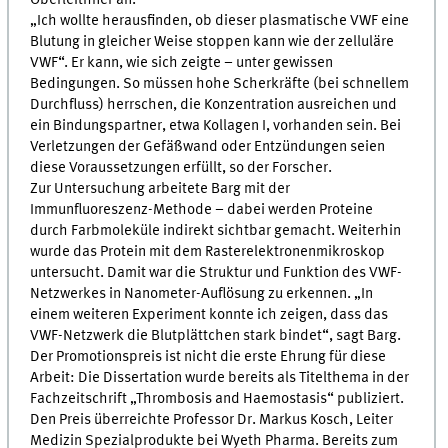
„Ich wollte herausfinden, ob dieser plasmatische VWF eine
Blutung in gleicher Weise stoppen kann wie der zelluläre
VWF“. Er kann, wie sich zeigte – unter gewissen
Bedingungen. So müssen hohe Scherkräfte (bei schnellem
Durchfluss) herrschen, die Konzentration ausreichen und
ein Bindungspartner, etwa Kollagen I, vorhanden sein. Bei
Verletzungen der Gefäßwand oder Entzündungen seien
diese Voraussetzungen erfüllt, so der Forscher.
Zur Untersuchung arbeitete Barg mit der
Immunfluoreszenz-Methode – dabei werden Proteine
durch Farbmoleküle indirekt sichtbar gemacht. Weiterhin
wurde das Protein mit dem Rasterelektronenmikroskop
untersucht. Damit war die Struktur und Funktion des VWF-
Netzwerkes in Nanometer-Auflösung zu erkennen. „In
einem weiteren Experiment konnte ich zeigen, dass das
VWF-Netzwerk die Blutplättchen stark bindet“, sagt Barg.
Der Promotionspreis ist nicht die erste Ehrung für diese
Arbeit: Die Dissertation wurde bereits als Titelthema in der
Fachzeitschrift „Thrombosis and Haemostasis“ publiziert.
Den Preis überreichte Professor Dr. Markus Kosch, Leiter
Medizin Spezialprodukte bei Wyeth Pharma. Bereits zum