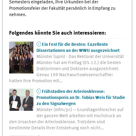
Semesters eingeladen, ihre Urkunden bei der
Promotionsfeier der Fakultät persönlich in Empfang zu
nehmen.
Folgendes könnte Sie auch interessieren:
Ein Fest für die Besten: Exzellente
Dissertationen an der WWU ausgezeichnet
Münster (upm) - Das Rektorat der Universität
Münster hat am Freitag (05.12.) die besten
Doktorinnen und Doktoren ausgezeichnet.
Genau 109 Nachwuchswissenschaftler
hatten ihre Promotion mit…
Frühstadien der Arteriosklerose:
Promotionspreis an Dr. Tobias Weis für Studie
zu den Signalwegen
Münster (mfm/pc) – Grundlagenforscher auf
der ganzen Welt arbeiten mit Hochdruck an
den Ursachen der Arteriosklerose. Trotzdem sind
bestimmte Details ihrer Entstehung noch nicht…