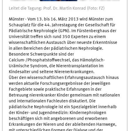
Leitet die Tagung: Prof. Dr. Martin Konrad (Foto: FZ)
Münster - Vom 13. bis 16. März 2013 wird Münster zum
Schauplatz für die 44. Jahrestagung der Gesellschaft für
Pädiatrische Nephrologie (GPN). Im Fürstenberghaus der
Universität treffen sich rund 350 Experten zu einem
wissenschaftlichen Austausch über neueste Erkenntnisse
in allen Bereichen der pädiatrischen Nephrologie.
Besondere Schwerpunkte sind der
Calcium-/Phosphatstoffwechsel, das Hämolytisch-
Urämische Syndrom, die Nierentransplantation im
Kindesalter und seltene Nierenerkrankungen.
Über den wissenschaftlichen Erfahrungsaustausch hinaus
werden aktuelle Forschungsergebnisse der jeweiligen
Fachgebiete sowie praktische Erfahrungen in der
Betreuung nierenkranker Kinder gemeinsam mit nationalen
und internationalen Fachleuten diskutiert. Die
pädiatrische Nephrologie ist ein Spezialgebiet innerhalb
der Kinder- und Jugendmedizin: Kindernephrologen
beschäftigen sich mit angeborenen und erworbenen
Erkrankungen der Nieren und der ableitenden Harnwege,
mit unterschiedlichen Formen der Dialyse und der