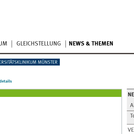
IUM
GLEICHSTELLUNG
NEWS & THEMEN
ERSITÄTSKLINIKUM MÜNSTER
etails
N
A
T
V