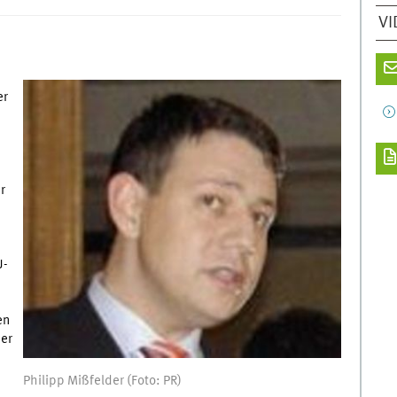
VI
er
r
U-
en
ier
Philipp Mißfelder (Foto: PR)