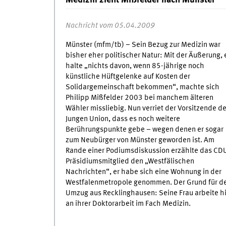
Medizin zieht Mißfelder nach Münster
Nachricht vom 05.04.2009
Münster (mfm/tb) – Sein Bezug zur Medizin war
bisher eher politischer Natur: Mit der Äußerung, 
halte „nichts davon, wenn 85-jährige noch
künstliche Hüftgelenke auf Kosten der
Solidargemeinschaft bekommen“, machte sich
Philipp Mißfelder 2003 bei manchem älteren
Wähler missliebig. Nun verriet der Vorsitzende de
Jungen Union, dass es noch weitere
Berührungspunkte gebe – wegen denen er sogar
zum Neubürger von Münster geworden ist. Am
Rande einer Podiumsdiskussion erzählte das CD
Präsidiumsmitglied den „Westfälischen
Nachrichten“, er habe sich eine Wohnung in der
Westfalenmetropole genommen. Der Grund für d
Umzug aus Recklinghausen: Seine Frau arbeite h
an ihrer Doktorarbeit im Fach Medizin.