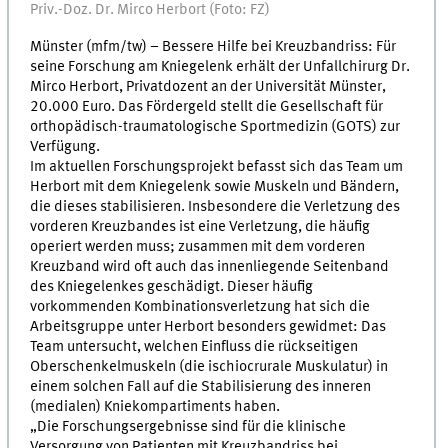
Priv.-Doz. Dr. Mirco Herbort (Foto: FZ)
Münster (mfm/tw) – Bessere Hilfe bei Kreuzbandriss: Für
seine Forschung am Kniegelenk erhält der Unfallchirurg Dr.
Mirco Herbort, Privatdozent an der Universität Münster,
20.000 Euro. Das Fördergeld stellt die Gesellschaft für
orthopädisch-traumatologische Sportmedizin (GOTS) zur
Verfügung.
Im aktuellen Forschungsprojekt befasst sich das Team um
Herbort mit dem Kniegelenk sowie Muskeln und Bändern,
die dieses stabilisieren. Insbesondere die Verletzung des
vorderen Kreuzbandes ist eine Verletzung, die häufig
operiert werden muss; zusammen mit dem vorderen
Kreuzband wird oft auch das innenliegende Seitenband
des Kniegelenkes geschädigt. Dieser häufig
vorkommenden Kombinationsverletzung hat sich die
Arbeitsgruppe unter Herbort besonders gewidmet: Das
Team untersucht, welchen Einfluss die rückseitigen
Oberschenkelmuskeln (die ischiocrurale Muskulatur) in
einem solchen Fall auf die Stabilisierung des inneren
(medialen) Kniekompartiments haben.
„Die Forschungsergebnisse sind für die klinische
Versorgung von Patienten mit Kreuzbandriss bei