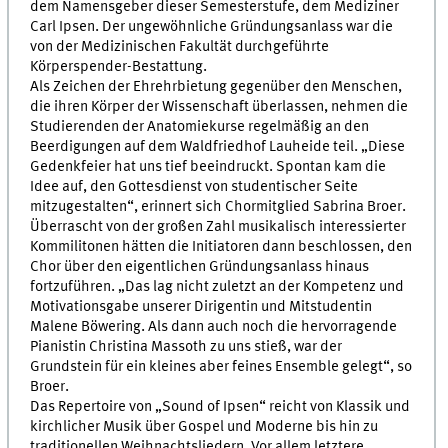
dem Namensgeber dieser Semesterstufe, dem Mediziner
Carl Ipsen. Der ungewöhnliche Gründungsanlass war die
von der Medizinischen Fakultät durchgeführte
Körperspender-Bestattung.
Als Zeichen der Ehrehrbietung gegenüber den Menschen,
die ihren Körper der Wissenschaft überlassen, nehmen die
Studierenden der Anatomiekurse regelmäßig an den
Beerdigungen auf dem Waldfriedhof Lauheide teil. „Diese
Gedenkfeier hat uns tief beeindruckt. Spontan kam die
Idee auf, den Gottesdienst von studentischer Seite
mitzugestalten“, erinnert sich Chormitglied Sabrina Broer.
Überrascht von der großen Zahl musikalisch interessierter
Kommilitonen hätten die Initiatoren dann beschlossen, den
Chor über den eigentlichen Gründungsanlass hinaus
fortzuführen. „Das lag nicht zuletzt an der Kompetenz und
Motivationsgabe unserer Dirigentin und Mitstudentin
Malene Böwering. Als dann auch noch die hervorragende
Pianistin Christina Massoth zu uns stieß, war der
Grundstein für ein kleines aber feines Ensemble gelegt“, so
Broer.
Das Repertoire von „Sound of Ipsen“ reicht von Klassik und
kirchlicher Musik über Gospel und Moderne bis hin zu
traditionellen Weihnachtsliedern. Vor allem letztere