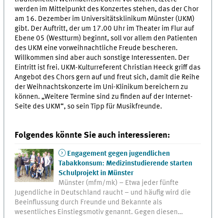
werden im Mittelpunkt des Konzertes stehen, das der Chor
am 16. Dezember im Universitätsklinikum Münster (UKM)
gibt. Der Auftritt, der um 17.00 Uhr im Theater im Flur auf
Ebene 05 (Westturm) beginnt, soll vor allem den Patienten
des UKM eine vorweihnachtliche Freude bescheren.
Willkommen sind aber auch sonstige Interessenten. Der
Eintritt ist frei. UKM-Kulturreferent Christian Heeck griff das
Angebot des Chors gern auf und freut sich, damit die Reihe
der Weihnachtskonzerte im Uni-Klinikum bereichern zu
können. „Weitere Termine sind zu finden auf der Internet-
Seite des UKM“, so sein Tipp für Musikfreunde.
Folgendes könnte Sie auch interessieren:
Engagement gegen jugendlichen
Tabakkonsum: Medizinstudierende starten
Schulprojekt in Münster
Münster (mfm/mk) – Etwa jeder fünfte
Jugendliche in Deutschland raucht – und häufig wird die
Beeinflussung durch Freunde und Bekannte als
wesentliches Einstiegsmotiv genannt. Gegen diesen…