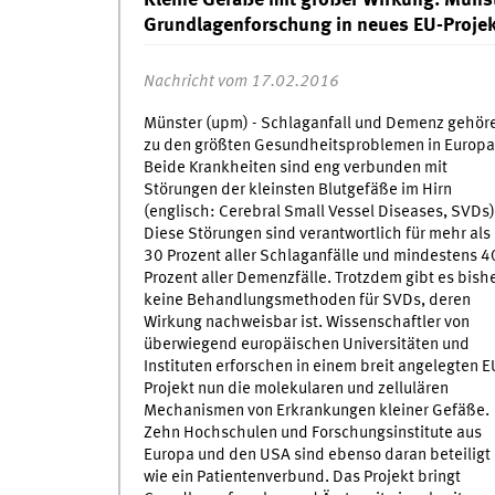
Kleine Gefäße mit großer Wirkung: Münst
Grundlagenforschung in neues EU-Projek
Nachricht vom 17.02.2016
Münster (upm) - Schlaganfall und Demenz gehör
zu den größten Gesundheitsproblemen in Europa
Beide Krankheiten sind eng verbunden mit
Störungen der kleinsten Blutgefäße im Hirn
(englisch: Cerebral Small Vessel Diseases, SVDs)
Diese Störungen sind verantwortlich für mehr als
30 Prozent aller Schlaganfälle und mindestens 4
Prozent aller Demenzfälle. Trotzdem gibt es bish
keine Behandlungsmethoden für SVDs, deren
Wirkung nachweisbar ist. Wissenschaftler von
überwiegend europäischen Universitäten und
Instituten erforschen in einem breit angelegten E
Projekt nun die molekularen und zellulären
Mechanismen von Erkrankungen kleiner Gefäße.
Zehn Hochschulen und Forschungsinstitute aus
Europa und den USA sind ebenso daran beteiligt
wie ein Patientenverbund. Das Projekt bringt