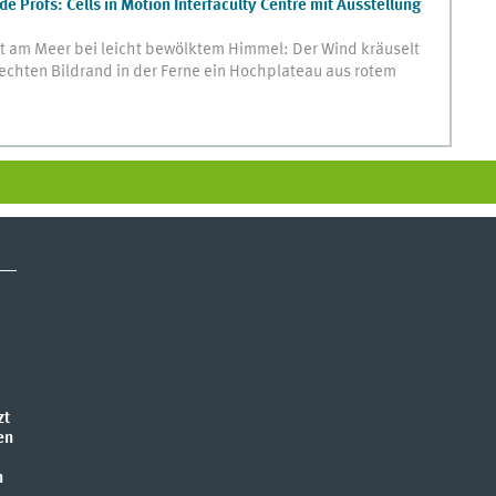
e Profs: Cells in Motion Interfaculty Centre mit Ausstellung
t am Meer bei leicht bewölktem Himmel: Der Wind kräuselt
echten Bildrand in der Ferne ein Hochplateau aus rotem
zt
en
n