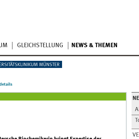
IUM
GLEICHSTELLUNG
NEWS & THEMEN
ERSITÄTSKLINIKUM MÜNSTER
etails
N
A
T
V