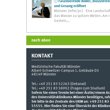
Faszinierende Bilder, musizierend
und Gesang eröffnet
Münster (mfm/pc) - Eine Landschaf
das Wasser zu spitzen Wellen. Am r
Gestein,…
nach oben
KONTAKT
Medizinische Fakultät Münster
Albert-Schweitzer-Campus 1, Gebäude D3
48149
Münster
Tel.:
+49 251 83 52263 (Dekanat)
Tel.: +49 251 83 58902 (Fragen zum Studium)
Sofern Sie einen Termin bei einer Ärztin/einem Ar
des Universitätsklinikums Münster benötigen, ruf
Sie bitte in der Zentrale des UKM an: +49 251 83
55555.
Hier finden Sie eine Übersicht der Klinike