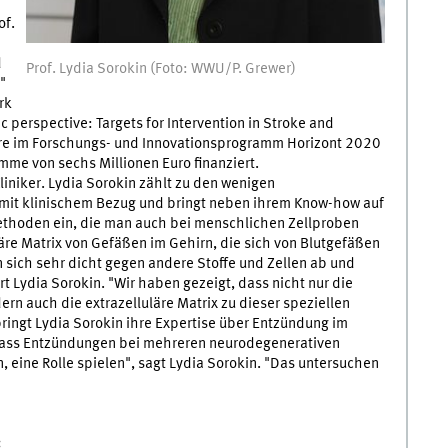
of.
d
Prof. Lydia Sorokin (Foto: WWU/P. Grewer)
"
rk
c perspective: Targets for Intervention in Stroke and
hre im Forschungs- und Innovationsprogramm Horizont 2020
me von sechs Millionen Euro finanziert.
iniker. Lydia Sorokin zählt zu den wenigen
 mit klinischem Bezug und bringt neben ihrem Know-how auf
thoden ein, die man auch bei menschlichen Zellproben
äre Matrix von Gefäßen im Gehirn, die sich von Blutgefäßen
sich sehr dicht gegen andere Stoffe und Zellen ab und
t Lydia Sorokin. "Wir haben gezeigt, dass nicht nur die
n auch die extrazelluläre Matrix zu dieser speziellen
bringt Lydia Sorokin ihre Expertise über Entzündung im
 dass Entzündungen bei mehreren neurodegenerativen
 eine Rolle spielen", sagt Lydia Sorokin. "Das untersuchen
: