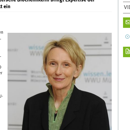
ersche Biochemikerin bringt Expertise der
t ein
VI
en
.
.
0
er
U-