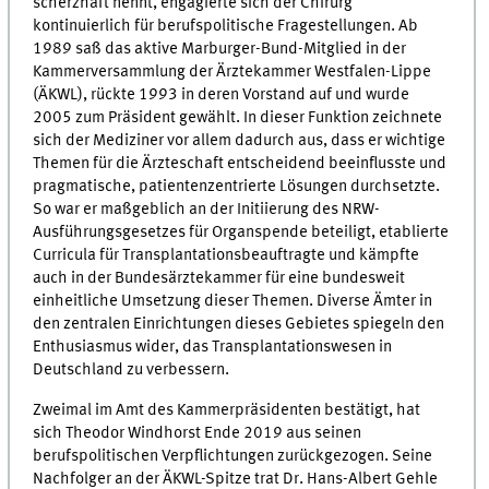
scherzhaft nennt, engagierte sich der Chirurg
kontinuierlich für berufspolitische Fragestellungen. Ab
1989 saß das aktive Marburger-Bund-Mitglied in der
Kammerversammlung der Ärztekammer Westfalen-Lippe
(ÄKWL), rückte 1993 in deren Vorstand auf und wurde
2005 zum Präsident gewählt. In dieser Funktion zeichnete
sich der Mediziner vor allem dadurch aus, dass er wichtige
Themen für die Ärzteschaft entscheidend beeinflusste und
pragmatische, patientenzentrierte Lösungen durchsetzte.
So war er maßgeblich an der Initiierung des NRW-
Ausführungsgesetzes für Organspende beteiligt, etablierte
Curricula für Transplantationsbeauftragte und kämpfte
auch in der Bundesärztekammer für eine bundesweit
einheitliche Umsetzung dieser Themen. Diverse Ämter in
den zentralen Einrichtungen dieses Gebietes spiegeln den
Enthusiasmus wider, das Transplantationswesen in
Deutschland zu verbessern.
Zweimal im Amt des Kammerpräsidenten bestätigt, hat
sich Theodor Windhorst Ende 2019 aus seinen
berufspolitischen Verpflichtungen zurückgezogen. Seine
Nachfolger an der ÄKWL-Spitze trat Dr. Hans-Albert Gehle