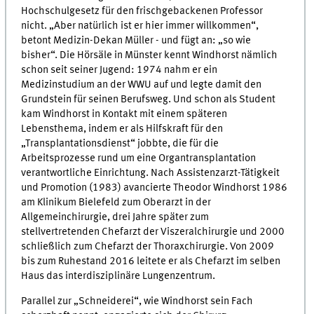
Hochschulgesetz für den frischgebackenen Professor
nicht. „Aber natürlich ist er hier immer willkommen“,
betont Medizin-Dekan Müller - und fügt an: „so wie
bisher“. Die Hörsäle in Münster kennt Windhorst nämlich
schon seit seiner Jugend: 1974 nahm er ein
Medizinstudium an der WWU auf und legte damit den
Grundstein für seinen Berufsweg. Und schon als Student
kam Windhorst in Kontakt mit einem späteren
Lebensthema, indem er als Hilfskraft für den
„Transplantationsdienst“ jobbte, die für die
Arbeitsprozesse rund um eine Organtransplantation
verantwortliche Einrichtung. Nach Assistenzarzt-Tätigkeit
und Promotion (1983) avancierte Theodor Windhorst 1986
am Klinikum Bielefeld zum Oberarzt in der
Allgemeinchirurgie, drei Jahre später zum
stellvertretenden Chefarzt der Viszeralchirurgie und 2000
schließlich zum Chefarzt der Thoraxchirurgie. Von 2009
bis zum Ruhestand 2016 leitete er als Chefarzt im selben
Haus das interdisziplinäre Lungenzentrum.
Parallel zur „Schneiderei“, wie Windhorst sein Fach