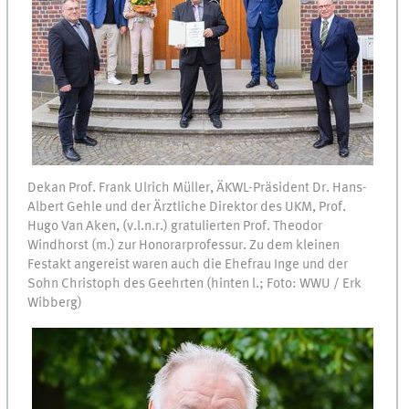
Dekan Prof. Frank Ulrich Müller, ÄKWL-Präsident Dr. Hans-
Albert Gehle und der Ärztliche Direktor des UKM, Prof.
Hugo Van Aken, (v.l.n.r.) gratulierten Prof. Theodor
Windhorst (m.) zur Honorarprofessur. Zu dem kleinen
Festakt angereist waren auch die Ehefrau Inge und der
Sohn Christoph des Geehrten (hinten l.; Foto: WWU / Erk
Wibberg)