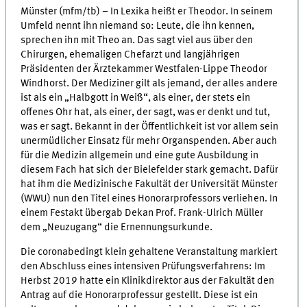
Münster (mfm/tb) – In Lexika heißt er Theodor. In seinem
Umfeld nennt ihn niemand so: Leute, die ihn kennen,
sprechen ihn mit Theo an. Das sagt viel aus über den
Chirurgen, ehemaligen Chefarzt und langjährigen
Präsidenten der Ärztekammer Westfalen-Lippe Theodor
Windhorst. Der Mediziner gilt als jemand, der alles andere
ist als ein „Halbgott in Weiß“, als einer, der stets ein
offenes Ohr hat, als einer, der sagt, was er denkt und tut,
was er sagt. Bekannt in der Öffentlichkeit ist vor allem sein
unermüdlicher Einsatz für mehr Organspenden. Aber auch
für die Medizin allgemein und eine gute Ausbildung in
diesem Fach hat sich der Bielefelder stark gemacht. Dafür
hat ihm die Medizinische Fakultät der Universität Münster
(WWU) nun den Titel eines Honorarprofessors verliehen. In
einem Festakt übergab Dekan Prof. Frank-Ulrich Müller
dem „Neuzugang“ die Ernennungsurkunde.
Die coronabedingt klein gehaltene Veranstaltung markiert
den Abschluss eines intensiven Prüfungsverfahrens: Im
Herbst 2019 hatte ein Klinikdirektor aus der Fakultät den
Antrag auf die Honorarprofessur gestellt. Diese ist ein