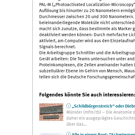
PAL-M („Photoactivated Localization-Microscopy“)
Auflösung bis hinunter zu 20 Nanometern ermögli
Durchmesser zwischen 20 und 300 Nanometern. 
beieinanderliegende Moleküle nicht unterschiede
macht sich zunutze, dass bestimmte als Marker g
deaktiviert werden können: Durch mehrfache Lichti
aktiviert, am Computer wird aus den Einzelaufna
Signals berechnet.
Die Arbeitsgruppe Schnittler und die Arbeitsgru
Gerät arbeiten: Die Teams untersuchen unter and
Proteinkomplexen, die Zellen aneinander halten 
subzellulärer Ebene im Gehirn von Mensch, Maus 
teilen sich die Deutsche Forschungsgemeinschaf
Folgendes könnte Sie auch interessieren
„Schildbürgerstreich“ oder Diebs
Münster (mfm/tb) – Die Anatomie d
daher ein ausgeprägtes Geschichts
über das…