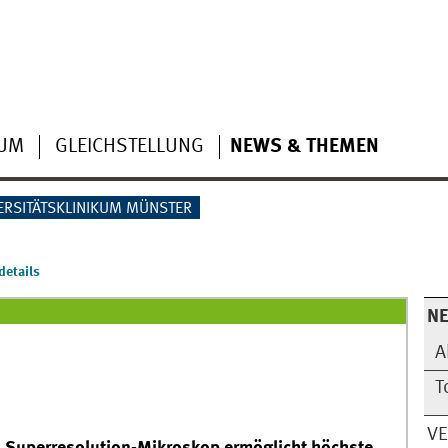
IUM
GLEICHSTELLUNG
NEWS & THEMEN
ERSITÄTSKLINIKUM MÜNSTER
etails
N
A
T
V