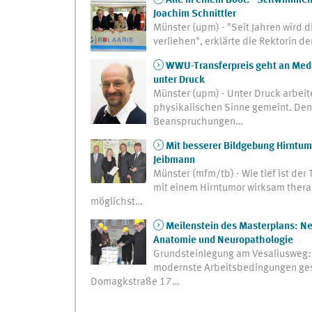
Alle in einem Boot: "Schwimmen
Joachim Schnittler
Münster (upm) - "Seit Jahren wird d
verliehen", erklärte die Rektorin 
WWU-Transferpreis geht an Medizi
unter Druck
Münster (upm) - Unter Druck arbeite
physikalischen Sinne gemeint. D
Beanspruchungen…
Mit besserer Bildgebung Hirntum
Jeibmann
Münster (mfm/tb) - Wie tief ist de
mit einem Hirntumor wirksam thera
möglichst…
Meilenstein des Masterplans: Ne
Anatomie und Neuropathologie
Grundsteinlegung am Vesaliusweg: M
modernste Arbeitsbedingungen ges
Domagkstraße 17…