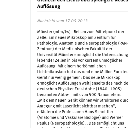
Grenzen den Lichts übersprungen: Neues
Auflösung
Nachricht vom 17.05.2013
Münster (mfm/tw) - Reisen zum Mittelpunkt der
Zelle: Ein neues Mikroskop am Zentrum für
Pathologie, Anatomie und Neuropathologie (PAN
Zentrum) der Medizinischen Fakultät der
Universität Münster ermöglicht die Untersuchung
lebender Zellen in bis vor kurzem unmöglicher
Auflösung. Mit einem herkömmlichen
Lichtmikroskop hat das rund eine Million Euro te
Gerät nur wenig gemein: Das neue Mikroskop
ermöglicht Auflösungen weit jenseits des nach d
deutschen Physiker Ernst Abbe (1840–1905)
benannten Abbe-Limits von 500 Nanometern.
„Mit dem neuen Gerät können wir Strukturen dur
Anregung mit Laserlicht sichtbar machen“,
erläutern die Professoren Hans Schnittler
(Anatomie und Vaskuläre Biologie) und Werner
Paulus (Neuropathologie). „Das ermöglicht uns