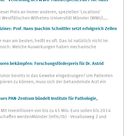
de" Verleihung des WWU-Transferpreises an Prof. Hans-
ieser Preis an immer anderen, speziellen 'Locations'
der Westfälischen Wilhelms-Universität Münster (WWU),…
ner: Prof. Hans-Joachim Schnittler setzt erfolgreich Zellen
 man am besten, heißt es oft. Das ist natürlich nicht im
ennoch: Welche Auswirkungen haben mechanische
oren bekämpfen: Forschungsförderpreis für Dr. Astrid
r Tumor bereits in das Gewebe eingedrungen? Um Patienten
pieren zu können, muss sich der behandelnde Arzt ein
ues PAN-Zentrum bündelt Institute für Pathologie,
it Investitionen von bis zu 45 Mio. Euro sollen bis 2014
chaffen werdenMünster (mfm/tb) - Vesaliusweg 2 und