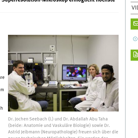
 Superresolution-Mikroskop ermöglicht höchste
VI
-
ure
em
ch
Dr. Jochen Seebach (l.) und Dr. Abdallah Abu Taha
(beide: Anatomie und Vaskuläre Biologie) sowie Dr.
Astrid Jeibmann (Neuropathologie) freuen sich über die