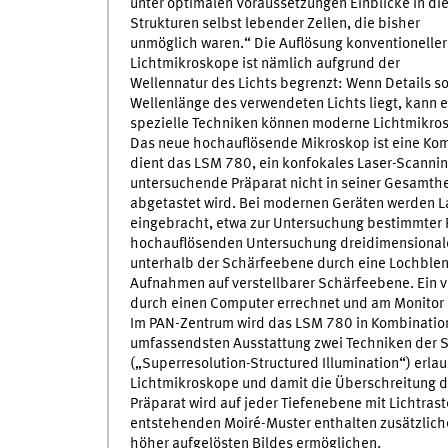
unter optimalen Voraussetzungen Einblicke in di
Strukturen selbst lebender Zellen, die bisher
unmöglich waren.“ Die Auflösung konventioneller
Lichtmikroskope ist nämlich aufgrund der
Wellennatur des Lichts begrenzt: Wenn Details s
Wellenlänge des verwendeten Lichts liegt, kann e
spezielle Techniken können moderne Lichtmikro
Das neue hochauflösende Mikroskop ist eine Komb
dient das LSM 780, ein konfokales Laser-Scannin
untersuchende Präparat nicht in seiner Gesamthei
abgetastet wird. Bei modernen Geräten werden La
eingebracht, etwa zur Untersuchung bestimmter P
hochauflösenden Untersuchung dreidimensionaler
unterhalb der Schärfeebene durch eine Lochblend
Aufnahmen auf verstellbarer Schärfeebene. Ein vo
durch einen Computer errechnet und am Monitor d
Im PAN-Zentrum wird das LSM 780 in Kombination
umfassendsten Ausstattung zwei Techniken der S
(„Superresolution-Structured Illumination“) erl
Lichtmikroskope und damit die Überschreitung d
Präparat wird auf jeder Tiefenebene mit Lichtras
entstehenden Moiré-Muster enthalten zusätzlich
höher aufgelösten Bildes ermöglichen.