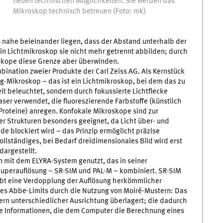
neuen technischen Möglichkeiten. Sie werden das
e
Mikroskop technisch betreuen (Foto: mk)
o nahe beieinander liegen, dass der Abstand unterhalb der
in Lichtmikroskop sie nicht mehr getrennt abbilden; durch
skope diese Grenze aber überwinden.
ination zweier Produkte der Carl Zeiss AG. Als Kernstück
g-Mikroskop – das ist ein Lichtmikroskop, bei dem das zu
t beleuchtet, sondern durch fokussierte Lichtflecke
ser verwendet, die fluoreszierende Farbstoffe (künstlich
roteine) anregen. Konfokale Mikroskope sind zur
 Strukturen besonders geeignet, da Licht über- und
e blockiert wird – das Prinzip ermöglicht präzise
llständiges, bei Bedarf dreidimensionales Bild wird erst
argestellt.
 mit dem ELYRA-System genutzt, das in seiner
uperauflösung – SR-SIM und PAL-M – kombiniert. SR-SIM
aubt eine Verdopplung der Auflösung herkömmlicher
es Abbe-Limits durch die Nutzung von Moiré-Mustern: Das
tern unterschiedlicher Ausrichtung überlagert; die dadurch
e Informationen, die dem Computer die Berechnung eines