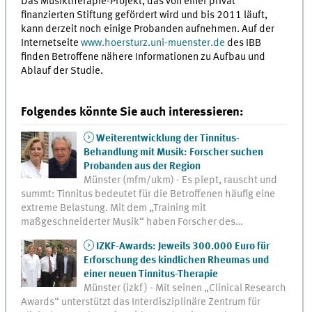
Das Musiktherapie-Projekt, das von einer privat
finanzierten Stiftung gefördert wird und bis 2011 läuft,
kann derzeit noch einige Probanden aufnehmen. Auf der
Internetseite
www.hoersturz.uni-muenster.de
des IBB
finden Betroffene nähere Informationen zu Aufbau und
Ablauf der Studie.
Folgendes könnte Sie auch interessieren:
Weiterentwicklung der Tinnitus-
Behandlung mit Musik: Forscher suchen
Probanden aus der Region
Münster (mfm/ukm) - Es piept, rauscht und
summt: Tinnitus bedeutet für die Betroffenen häufig eine
extreme Belastung. Mit dem „Training mit
maßgeschneiderter Musik“ haben Forscher des…
IZKF-Awards: Jeweils 300.000 Euro für
Erforschung des kindlichen Rheumas und
einer neuen Tinnitus-Therapie
Münster (izkf) - Mit seinen „Clinical Research
Awards“ unterstützt das Interdisziplinäre Zentrum für