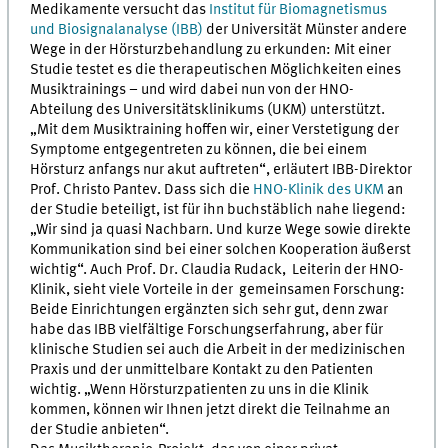
Medikamente versucht das
Institut für Biomagnetismus
und Biosignalanalyse (IBB)
der Universität Münster andere
Wege in der Hörsturzbehandlung zu erkunden: Mit einer
Studie testet es die therapeutischen Möglichkeiten eines
Musiktrainings – und wird dabei nun von der HNO-
Abteilung des Universitätsklinikums (UKM) unterstützt.
„Mit dem Musiktraining hoffen wir, einer Verstetigung der
Symptome entgegentreten zu können, die bei einem
Hörsturz anfangs nur akut auftreten“, erläutert IBB-Direktor
Prof. Christo Pantev. Dass sich die
HNO-Klinik des UKM
an
der Studie beteiligt, ist für ihn buchstäblich nahe liegend:
„Wir sind ja quasi Nachbarn. Und kurze Wege sowie direkte
Kommunikation sind bei einer solchen Kooperation äußerst
wichtig“. Auch Prof. Dr. Claudia Rudack, Leiterin der HNO-
Klinik, sieht viele Vorteile in der gemeinsamen Forschung:
Beide Einrichtungen ergänzten sich sehr gut, denn zwar
habe das IBB vielfältige Forschungserfahrung, aber für
klinische Studien sei auch die Arbeit in der medizinischen
Praxis und der unmittelbare Kontakt zu den Patienten
wichtig. „Wenn Hörsturzpatienten zu uns in die Klinik
kommen, können wir Ihnen jetzt direkt die Teilnahme an
der Studie anbieten“.