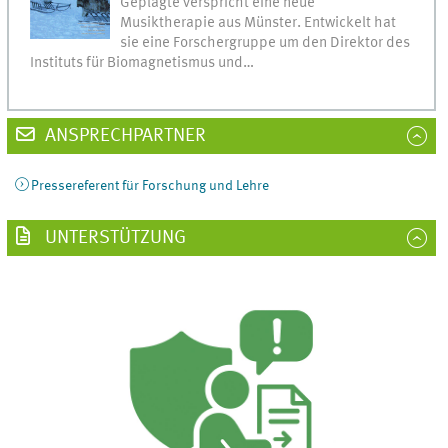
Geplagte verspricht eine neue
Musiktherapie aus Münster. Entwickelt hat
sie eine Forschergruppe um den Direktor des
Instituts für Biomagnetismus und…
ANSPRECHPARTNER
Pressereferent für Forschung und Lehre
UNTERSTÜTZUNG