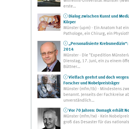
Wilhelms-Universität Münster (WWU
erste…
Dialog zwischen Kunst und Mediz
Körper
Münster (upm) - Ein Anatom hat ein
Pathologe, ein Chirurg, ein Physiot
„Personalisierte Krebsmedizin“:
2014
Münster - Die "Expedition Münsterla
Dienstag, 17. Juni, ein zu einem öf
Büttner…
Vielfach geehrt und doch verge
Forscher und Nobelpreisträger
Münster (mfm/tb) - Mindestens zwe
benannt. Jenseits der Fachkreise 
unverständlich…
Vor 70 Jahren: Domagk erhält No
Münster (mfm/tw) - Kein Nobelpreis
groß das Desaster für das national