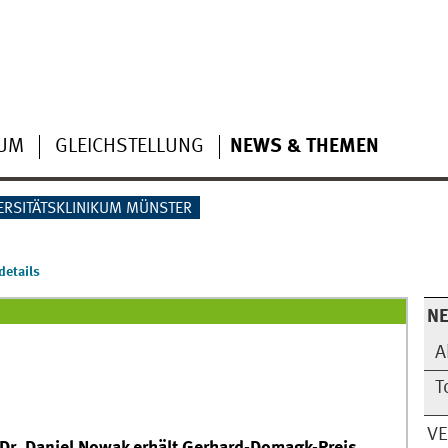
IUM
GLEICHSTELLUNG
NEWS & THEMEN
ERSITÄTSKLINIKUM MÜNSTER
etails
N
A
T
V