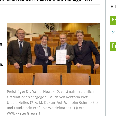
 Dr. Daniel Nowak erhält Gerhard-Domagk-Preis
VI
am
ng
n,
Preisträger Dr. Daniel Nowak (2. v. r.) nahm reichlich
Gratulationen entgegen – auch von Rektorin Prof.
Ursula Nelles (2. v. l.), Dekan Prof. Wilhelm Schmitz (l.)
und Laudatorin Prof. Eva Wardelmann (r.) (Foto:
WWU/Peter Grewer)