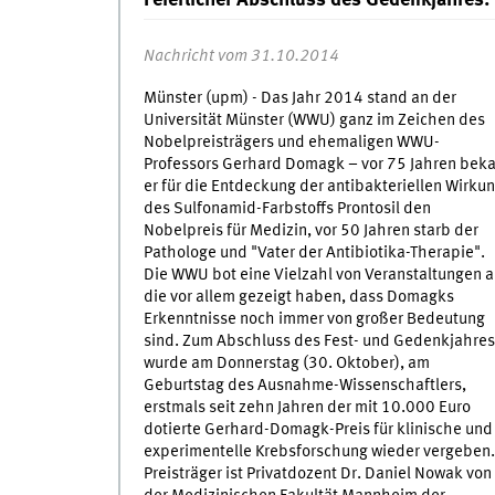
Feierlicher Abschluss des Gedenkjahres:
Nachricht vom 31.10.2014
Münster (upm) - Das Jahr 2014 stand an der
Universität Münster (WWU) ganz im Zeichen des
Nobelpreisträgers und ehemaligen WWU-
Professors Gerhard Domagk – vor 75 Jahren bek
er für die Entdeckung der antibakteriellen Wirku
des Sulfonamid-Farbstoffs Prontosil den
Nobelpreis für Medizin, vor 50 Jahren starb der
Pathologe und "Vater der Antibiotika-Therapie".
Die WWU bot eine Vielzahl von Veranstaltungen a
die vor allem gezeigt haben, dass Domagks
Erkenntnisse noch immer von großer Bedeutung
sind. Zum Abschluss des Fest- und Gedenkjahres
wurde am Donnerstag (30. Oktober), am
Geburtstag des Ausnahme-Wissenschaftlers,
erstmals seit zehn Jahren der mit 10.000 Euro
dotierte Gerhard-Domagk-Preis für klinische und
experimentelle Krebsforschung wieder vergeben.
Preisträger ist Privatdozent Dr. Daniel Nowak von