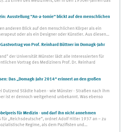
). Zu Ehren des Mediziners, der in den 1930er-Jahren das
in: Ausstellung "An-a-tomie" blickt auf den menschlichen
en anderen Blick auf den menschlichen Körper als ein
herapeut oder als ein Designer oder Künstler. Aus diesen…
 Gastvortrag von Prof. Reinhard Büttner im Domagk-Jahr
nd" der Universität Münster lädt alle Interessierten für
fentlichen Vortrag des Mediziners Prof. Dr. Reinhard
ssen: Das „Domagk-Jahr 2014“ erinnert an den großen
i Dutzend Städte haben - wie Münster - Straßen nach ihm
aber ist er dennoch weitgehend unbekannt. Was ebenso
belpreis für Medizin - und darf ihn nicht annehmen
 für „Reichsdeutsche“, ordnet Adolf Hitler 1937 an – zu
sozialistische Regime, als dem Pazifisten und…