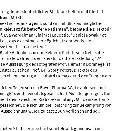
rschung lebensbedrohlicher Blutkrankheiten und hierbei
drom (MDS).
ojekt so herausragend, sondern mit Blick auf mögliche
elevanz für betroffene Patienten", betonte die Direktorin
f. Eva Wardelmann, in ihrer Laudatio. "Daniel Nowak hat
kelt, das es erstmals ermöglicht, therapeutische
ystematisch zu testen."
eate Vilhjalmsson und Rektorin Prof. Ursula Nelles die
eröffnete während der Feierstunde die Ausstellung "24
ese Ausstellung des Fotografen Prof. Hermann Dornhege ist
ster zu sehen. Prof. Dr. Georg Peters, Direktor des
rte in einem Vortrag an Gerhard Domagk und den "Beginn der
leichen Teilen von der Bayer Pharma AG, Leverkusen, und
omagk" der Universitätsgesellschaft Münster getragen. Die
dient dem Zweck der Krebsbekämpfung. Mit dem Gerhard-
gezeichnet, die sich um die Forschung zur Bekämpfung von
Auszeichnung wurde zuletzt 2004 verliehen und soll
hneten Studie erforschte Daniel Nowak gemeinsam mit