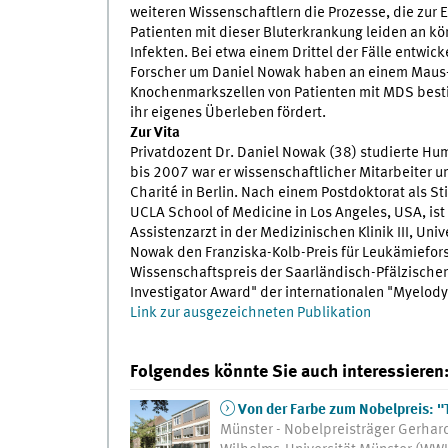
weiteren Wissenschaftlern die Prozesse, die zur
Patienten mit dieser Bluterkrankung leiden an k
Infekten. Bei etwa einem Drittel der Fälle entwi
Forscher um Daniel Nowak haben an einem Maus-
Knochenmarkszellen von Patienten mit MDS bes
ihr eigenes Überleben fördert.
Zur Vita
Privatdozent Dr. Daniel Nowak (38) studierte H
bis 2007 war er wissenschaftlicher Mitarbeiter un
Charité in Berlin. Nach einem Postdoktorat als 
UCLA School of Medicine in Los Angeles, USA, ist 
Assistenzarzt in der Medizinischen Klinik III, Un
Nowak den Franziska-Kolb-Preis für Leukämiefors
Wissenschaftspreis der Saarländisch-Pfälzischen 
Investigator Award" der internationalen "Myelod
Link zur ausgezeichneten Publikation
Folgendes könnte Sie auch interessieren
Von der Farbe zum Nobelpreis: "T
Münster - Nobelpreisträger Gerhar