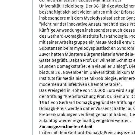
der Medizinischen Fakultät Mannheim der
Universität Heidelberg. Der 38-jährige Mediziner
beschäftigt sich seit vielen Jahren mit der Erfo
insbesondere mit dem Myelodysplastischen Syn
"Nicht nur der innovative Ansatz macht dieses Pr
künftige Anwendungen insbesondere auch dessen R
des Gerhard-Domagk-Instituts für Pathologie, Pro
mit seiner Arbeitsgruppe ein Maus-Modell entwic
Substanzen beim myelodysplastischen Syndrom s
Zuvor hatten Münsters Bürgermeisterin Wendela-B
Gäste begrüßt. Dekan Prof. Dr. Wilhelm Schmitz 
Stunden Domagkstraße: ein visueller Dialog". Di
bis zum 26. November im Universitätsklinikum Mün
Instituts für Medizinische Mikrobiologie, erinne
modernen antiinfektiven Chemotherapie".
Das Preisgeld in Höhe von 10.000 Euro wird zu g
der Stiftung "Krebsforschung Prof. Dr. Gerhard D
1961 von Gerhard Domagk gegründete Stiftung 
Domagk-Preis werden daher Wissenschaftler aus
Krebserkrankungen verdient gemacht haben. Die 
zukünftig wieder regelmäßig vergeben werden.
Zur ausgezeichneten Arbeit
In der mit dem Gerhard-Domagk-Preis ausgezeic