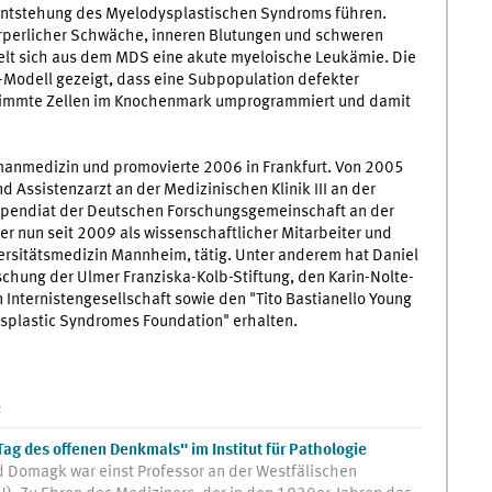
 Entstehung des Myelodysplastischen Syndroms führen.
örperlicher Schwäche, inneren Blutungen und schweren
ckelt sich aus dem MDS eine akute myeloische Leukämie. Die
Modell gezeigt, dass eine Subpopulation defekter
timmte Zellen im Knochenmark umprogrammiert und damit
umanmedizin und promovierte 2006 in Frankfurt. Von 2005
d Assistenzarzt an der Medizinischen Klinik III an der
Stipendiat der Deutschen Forschungsgemeinschaft an der
er nun seit 2009 als wissenschaftlicher Mitarbeiter und
iversitätsmedizin Mannheim, tätig. Unter anderem hat Daniel
chung der Ulmer Franziska-Kolb-Stiftung, den Karin-Nolte-
Internistengesellschaft sowie den "Tito Bastianello Young
ysplastic Syndromes Foundation" erhalten.
:
ag des offenen Denkmals" im Institut für Pathologie
d Domagk war einst Professor an der Westfälischen