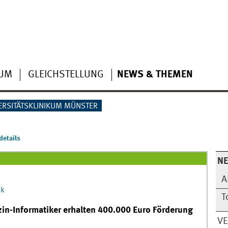
IUM
GLEICHSTELLUNG
NEWS & THEMEN
ERSITÄTSKLINIKUM MÜNSTER
etails
N
A
ik
T
zin-Informatiker erhalten 400.000 Euro Förderung
V