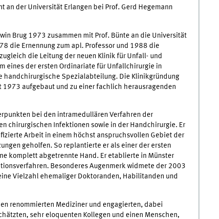
nt an der Universität Erlangen bei Prof. Gerd Hegemann
win Brug 1973 zusammen mit Prof. Bünte an die Universität
1978 die Ernennung zum apl. Professor und 1988 die
zugleich die Leitung der neuen Klinik für Unfall- und
eines der ersten Ordinariate für Unfallchirurgie in
e handchirurgische Spezialabteilung. Die Klinikgründung
eit 1973 aufgebaut und zu einer fachlich herausragenden
hwerpunkten bei den intramedullären Verfahren der
en chirurgischen Infektionen sowie in der Handchirurgie. Er
zierte Arbeit in einem höchst anspruchsvollen Gebiet der
ngen geholfen. So replantierte er als einer der ersten
e komplett abgetrennte Hand. Er etablierte in Münster
perationsverfahren. Besonderes Augenmerk widmete der 2003
 eine Vielzahl ehemaliger Doktoranden, Habilitanden und
einen renommierten Mediziner und engagierten, dabei
chätzten, sehr eloquenten Kollegen und einen Menschen,