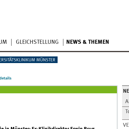
IUM
GLEICHSTELLUNG
NEWS & THEMEN
ERSITÄTSKLINIKUM MÜNSTER
etails
N
A
T
V