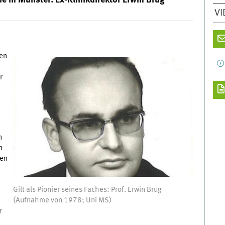
gie in Münster: Ex-Klinikdirektor Erwin Brug
VI
den
r
n
n
men
Gilt als Pionier seines Faches: Prof. Erwin Brug
(Aufnahme von 1978; Uni MS)
r