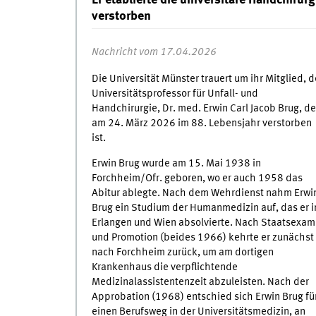
Er etablierte die universitäre Handchirur
verstorben
Nachricht vom 17.04.2026
Die Universität Münster trauert um ihr Mitglied, 
Universitätsprofessor für Unfall- und
Handchirurgie, Dr. med. Erwin Carl Jacob Brug, de
am 24. März 2026 im 88. Lebensjahr verstorben
ist.
Erwin Brug wurde am 15. Mai 1938 in
Forchheim/Ofr. geboren, wo er auch 1958 das
Abitur ablegte. Nach dem Wehrdienst nahm Erwi
Brug ein Studium der Humanmedizin auf, das er i
Erlangen und Wien absolvierte. Nach Staatsexa
und Promotion (beides 1966) kehrte er zunächst
nach Forchheim zurück, um am dortigen
Krankenhaus die verpflichtende
Medizinalassistentenzeit abzuleisten. Nach der
Approbation (1968) entschied sich Erwin Brug fü
einen Berufsweg in der Universitätsmedizin, an