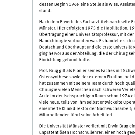
dessen Beginn 1969 eine Stelle als Wiss. Assiste
stand.
Nach dem Erwerb des Facharzttitels wechselte Er
Münster. Hier erfolgten 1975 die Habilitation, 
Übertragung einer Universitätsprofessur, mit der 
Handchirurgie verbunden war. Es handelte sich um 
Deutschland überhaupt und die erste universitär
ging hervor aus der Abteilung, die der Chirurg s
Einrichtung geformt hatte.
Prof. Brug gilt als Pionier seines Faches mit Sc
Osteosynthese sowie der externen Fixation, bei d
hat zusammen mit seinem Team durch hoch qualifi
Chirurgie vielen Menschen nach schweren Verletzu
Ärzte im deutschsprachigen Raum schon 1974 ein
viele neue, teils von ihm selbst entwickelte O
emeritierte Klinikdirektor der Nachwuchsarbeit;
Mitarbeitenden führt seine Arbeit fort.
Die Universität Münster verliert mit Erwin Brug 
unprätentiösen Hochschullehrer, einen hoch ges